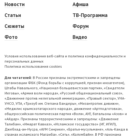
Новости
Афиша
Статьи
ТВ-Программа
Сюжеты
Форум
Фото
Видео
Условия использования веб-сайта и политика конфиденциальности и
персональных данных
Политика использования cookies
Для читателей:
В России признаны экстремистскими и запрещены
организации ФБК (Фонд борьбы с коррупцией, признан иноагентом),
Штабы Навального, «Национал-большевистская партия», «Свидетели
Иеговы», «Армия воли народа», «Русский общенациональный союз»,
«Движение против нелегальной иммиграции», «Правый сектор», УНА-
УНСО, УПА, «Тризуб им. Степана Бандеры», «Мизантропик дивижн»,
«Меджлис крымскотатарского народа», движение «Артподготовка»,
общероссийская политическая партия «Воля», АУЕ, батальоны «Азов» и
«Айдар». Признаны террористическими и запрещены: «Движение
Талибан», «Имарат Кавказ», «Исламское государство» (ИГ, ИГИЛ),
Джебхад-ан-Нусра, «АУМ Синрике», «Братья-мусульмане», «Аль-Каида в
странах исламского Магриба», «Сеть», «Колумбайн». В РФ признана