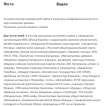
Фото
Видео
Условия использования веб-сайта и политика конфиденциальности и
персональных данных
Политика использования cookies
Для читателей:
В России признаны экстремистскими и запрещены
организации ФБК (Фонд борьбы с коррупцией, признан иноагентом),
Штабы Навального, «Национал-большевистская партия», «Свидетели
Иеговы», «Армия воли народа», «Русский общенациональный союз»,
«Движение против нелегальной иммиграции», «Правый сектор», УНА-
УНСО, УПА, «Тризуб им. Степана Бандеры», «Мизантропик дивижн»,
«Меджлис крымскотатарского народа», движение «Артподготовка»,
общероссийская политическая партия «Воля», АУЕ, батальоны «Азов» и
«Айдар». Признаны террористическими и запрещены: «Движение
Талибан», «Имарат Кавказ», «Исламское государство» (ИГ, ИГИЛ),
Джебхад-ан-Нусра, «АУМ Синрике», «Братья-мусульмане», «Аль-Каида в
странах исламского Магриба», «Сеть», «Колумбайн». В РФ признана
нежелательной деятельность «Открытой России», издания «Проект
Медиа». СМИ-иноагентами признаны: телеканал «Дождь», «Медуза»,
«Важные истории», «Голос Америки», радио «Свобода», The Insider,
«Медиазона», ОВД-инфо. Иноагентами признаны общество/центр
«Мемориал», «Аналитический Центр Юрия Левады», Сахаровский центр.
Instagram и Facebook (Metа) запрещены в РФ за экстремизм.