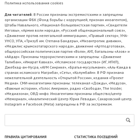
Политика использования cookies
Для читателей:
В России признаны экстремистскими и запрещены
организации ФБК (Фонд борьбы с коррупцией, признан иноагентом),
Штабы Навального, «Национал-большевистская партия», «Свидетели
Иеговы», «Армия воли народа», «Русский общенациональный союз»,
«Движение против нелегальной иммиграции», «Правый сектор», УНА-
УНСО, УПА, «Тризуб им. Степана Бандеры», «Мизантропик дивижн»,
«Меджлис крымскотатарского народа», движение «Артподготовка»,
общероссийская политическая партия «Воля», АУЕ, батальоны «Азов» и
«Айдар». Признаны террористическими и запрещены: «Движение
Талибан», «Имарат Кавказ», «Исламское государство» (ИГ, ИГИЛ),
Джебхад-ан-Нусра, «АУМ Синрике», «Братья-мусульмане», «Аль-Каида в
странах исламского Магриба», «Сеть», «Колумбайн». В РФ признана
нежелательной деятельность «Открытой России», издания «Проект
Медиа». СМИ-иноагентами признаны: телеканал «Дождь», «Медуза»,
«Важные истории», «Голос Америки», радио «Свобода», The Insider,
«Медиазона», ОВД-инфо. Иноагентами признаны общество/центр
«Мемориал», «Аналитический Центр Юрия Левады», Сахаровский центр.
Instagram и Facebook (Metа) запрещены в РФ за экстремизм.
ПРАВИЛА ЦИТИРОВАНИЯ
СТАТИСТИКА ПОСЕЩЕНИЙ