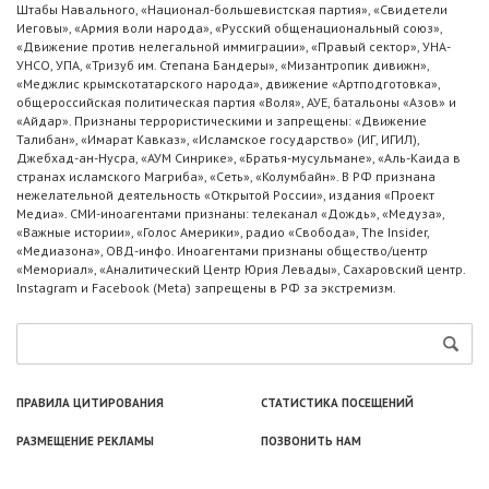
Штабы Навального, «Национал-большевистская партия», «Свидетели
Иеговы», «Армия воли народа», «Русский общенациональный союз»,
«Движение против нелегальной иммиграции», «Правый сектор», УНА-
УНСО, УПА, «Тризуб им. Степана Бандеры», «Мизантропик дивижн»,
«Меджлис крымскотатарского народа», движение «Артподготовка»,
общероссийская политическая партия «Воля», АУЕ, батальоны «Азов» и
«Айдар». Признаны террористическими и запрещены: «Движение
Талибан», «Имарат Кавказ», «Исламское государство» (ИГ, ИГИЛ),
Джебхад-ан-Нусра, «АУМ Синрике», «Братья-мусульмане», «Аль-Каида в
странах исламского Магриба», «Сеть», «Колумбайн». В РФ признана
нежелательной деятельность «Открытой России», издания «Проект
Медиа». СМИ-иноагентами признаны: телеканал «Дождь», «Медуза»,
«Важные истории», «Голос Америки», радио «Свобода», The Insider,
«Медиазона», ОВД-инфо. Иноагентами признаны общество/центр
«Мемориал», «Аналитический Центр Юрия Левады», Сахаровский центр.
Instagram и Facebook (Metа) запрещены в РФ за экстремизм.
ПРАВИЛА ЦИТИРОВАНИЯ
СТАТИСТИКА ПОСЕЩЕНИЙ
РАЗМЕЩЕНИЕ РЕКЛАМЫ
ПОЗВОНИТЬ НАМ