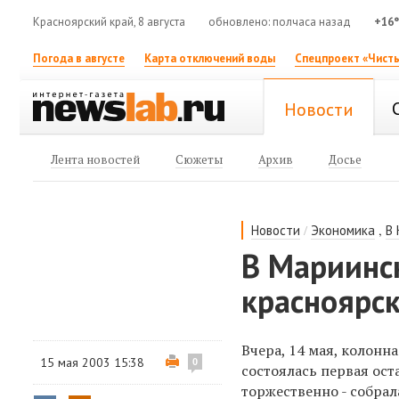
Красноярский край, 8 августа
обновлено: полчаса назад
+16
Погода в августе
Карта отключений воды
Спецпроект «Чисты
Новости
Лента новостей
Сюжеты
Архив
Досье
/
,
Новости
Экономика
В
В Мариинск
красноярс
Вчера, 14 мая, колон
15 мая 2003 15:38
0
состоялась первая ост
торжественно - собра