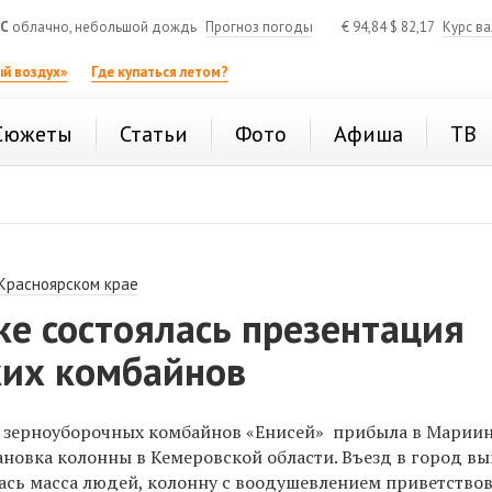
°C
облачно, небольшой дождь
Прогноз погоды
€
94,84
$
82,17
Курс в
й воздух»
Где купаться летом?
Сюжеты
Статьи
Фото
Афиша
ТВ
 Красноярском крае
е состоялась презентация
ких комбайнов
на зерноуборочных комбайнов «Енисей» прибыла в Мариин
ановка колонны в Кемеровской области. Въезд в город в
лась масса людей, колонну с воодушевлением приветство