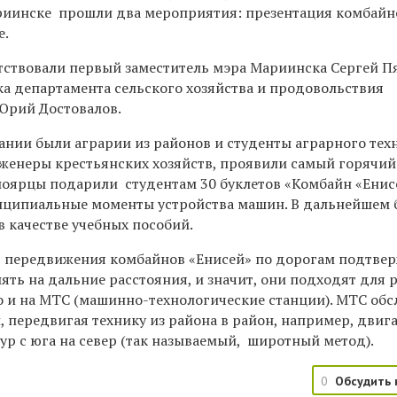
риинске прошли два мероприятия: презентация комбайн
е.
тствовали первый заместитель мэра Мариинска Сергей П
ка департамента сельского хозяйства и продовольствия
Юрий Достовалов.
ании были аграрии из районов и студенты аграрного тех
женеры крестьянских хозяйств, проявили самый горячий
сноярцы подарили студентам 30 буклетов «Комбайн «Енисе
нципиальные моменты устройства машин. В дальнейшем 
в качестве учебных пособий.
ь передвижения комбайнов «Енисей» по дорогам подтвер
ть на дальние расстояния, и значит, они подходят для 
но и на МТС (машинно-технологические станции). МТС об
 передвигая технику из района в район, например, двига
ур с юга на север (так называемый, широтный метод).
0
Обсудить 