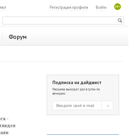
18+
алют
Регистрация профиля
Войти
Форум
Подписка на дайджест
Рассылка выходит раз в сутки по
вечерам.
ск -
ыглядел
вали