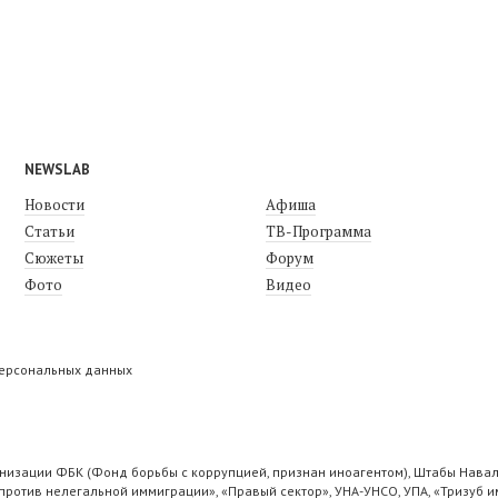
NEWSLAB
Новости
Афиша
Статьи
ТВ-Программа
Сюжеты
Форум
Фото
Видео
персональных данных
низации ФБК (Фонд борьбы с коррупцией, признан иноагентом), Штабы Навал
ротив нелегальной иммиграции», «Правый сектор», УНА-УНСО, УПА, «Тризуб и