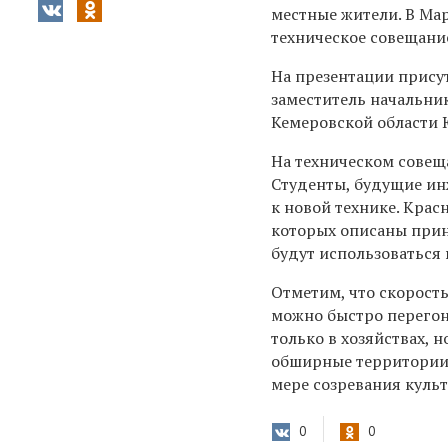
местные жители. В Ма
техническое совещани
На презентации прису
заместитель начальни
Кемеровской области 
На техническом совещ
Студенты, будущие ин
к новой технике. Кра
которых описаны при
будут использоваться 
Отметим, что скорост
можно быстро перегоня
только в хозяйствах, 
обширные территории,
мере созревания культ
0
0