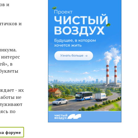
ов и
ятачков и
никума.
 интерес
й», в
буклеты
ждает - их
работы не
служивают
ясь по
на форуме