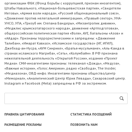
организации ФБК (Фонд борьбы с коррупцией, признан иноагентом),
Штабы Навального, «Национал-большевистская партия», «Свидетели
Иеговы», «Армия воли народа», «Русский общенациональный союз»,
«Движение против нелегальной иммиграции», «Правый сектор», УНА-
УНСО, УПА, «Тризуб им. Степана Бандеры», «Мизантропик дивижн»,
«Меджлис крымскотатарского народа», движение «Артподготовка»,
общероссийская политическая партия «Воля», АУЕ, батальоны «Азов» и
«Айдар». Признаны террористическими и запрещены: «Движение
Талибан», «Имарат Кавказ», «Исламское государство» (ИГ, ИГИЛ),
Джебхад-ан-Нусра, «АУМ Синрике», «Братья-мусульмане», «Аль-Каида в
странах исламского Магриба», «Сеть», «Колумбайн». В РФ признана
нежелательной деятельность «Открытой России», издания «Проект
Медиа». СМИ-иноагентами признаны: телеканал «Дождь», «Медуза»,
«Важные истории», «Голос Америки», радио «Свобода», The Insider,
«Медиазона», ОВД-инфо. Иноагентами признаны общество/центр
«Мемориал», «Аналитический Центр Юрия Левады», Сахаровский центр.
Instagram и Facebook (Metа) запрещены в РФ за экстремизм.
ПРАВИЛА ЦИТИРОВАНИЯ
СТАТИСТИКА ПОСЕЩЕНИЙ
РАЗМЕЩЕНИЕ РЕКЛАМЫ
ПОЗВОНИТЬ НАМ