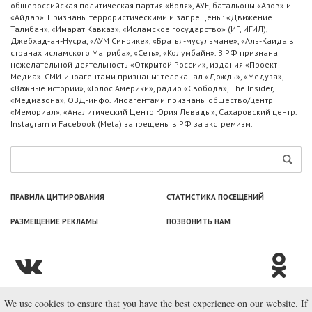
общероссийская политическая партия «Воля», АУЕ, батальоны «Азов» и
«Айдар». Признаны террористическими и запрещены: «Движение
Талибан», «Имарат Кавказ», «Исламское государство» (ИГ, ИГИЛ),
Джебхад-ан-Нусра, «АУМ Синрике», «Братья-мусульмане», «Аль-Каида в
странах исламского Магриба», «Сеть», «Колумбайн». В РФ признана
нежелательной деятельность «Открытой России», издания «Проект
Медиа». СМИ-иноагентами признаны: телеканал «Дождь», «Медуза»,
«Важные истории», «Голос Америки», радио «Свобода», The Insider,
«Медиазона», ОВД-инфо. Иноагентами признаны общество/центр
«Мемориал», «Аналитический Центр Юрия Левады», Сахаровский центр.
Instagram и Facebook (Metа) запрещены в РФ за экстремизм.
ПРАВИЛА ЦИТИРОВАНИЯ
СТАТИСТИКА ПОСЕЩЕНИЙ
РАЗМЕЩЕНИЕ РЕКЛАМЫ
ПОЗВОНИТЬ НАМ
We use cookies to ensure that you have the best experience on our website. If
© ООО «Лаборатория Новоcтей», 2003—2026.