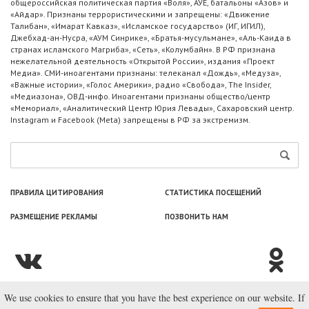
общероссийская политическая партия «Воля», АУЕ, батальоны «Азов» и
«Айдар». Признаны террористическими и запрещены: «Движение
Талибан», «Имарат Кавказ», «Исламское государство» (ИГ, ИГИЛ),
Джебхад-ан-Нусра, «АУМ Синрике», «Братья-мусульмане», «Аль-Каида в
странах исламского Магриба», «Сеть», «Колумбайн». В РФ признана
нежелательной деятельность «Открытой России», издания «Проект
Медиа». СМИ-иноагентами признаны: телеканал «Дождь», «Медуза»,
«Важные истории», «Голос Америки», радио «Свобода», The Insider,
«Медиазона», ОВД-инфо. Иноагентами признаны общество/центр
«Мемориал», «Аналитический Центр Юрия Левады», Сахаровский центр.
Instagram и Facebook (Metа) запрещены в РФ за экстремизм.
ПРАВИЛА ЦИТИРОВАНИЯ
СТАТИСТИКА ПОСЕЩЕНИЙ
РАЗМЕЩЕНИЕ РЕКЛАМЫ
ПОЗВОНИТЬ НАМ
We use cookies to ensure that you have the best experience on our website. If
© ООО «Лаборатория Новоcтей», 2003—2026.