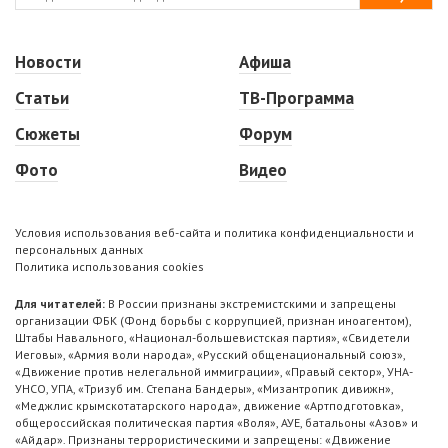
Новости
Афиша
Статьи
ТВ-Программа
Сюжеты
Форум
Фото
Видео
Условия использования веб-сайта и политика конфиденциальности и
персональных данных
Политика использования cookies
Для читателей:
В России признаны экстремистскими и запрещены
организации ФБК (Фонд борьбы с коррупцией, признан иноагентом),
Штабы Навального, «Национал-большевистская партия», «Свидетели
Иеговы», «Армия воли народа», «Русский общенациональный союз»,
«Движение против нелегальной иммиграции», «Правый сектор», УНА-
УНСО, УПА, «Тризуб им. Степана Бандеры», «Мизантропик дивижн»,
«Меджлис крымскотатарского народа», движение «Артподготовка»,
общероссийская политическая партия «Воля», АУЕ, батальоны «Азов» и
«Айдар». Признаны террористическими и запрещены: «Движение