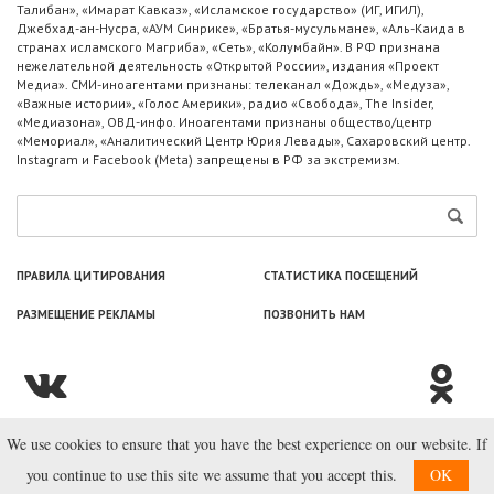
Талибан», «Имарат Кавказ», «Исламское государство» (ИГ, ИГИЛ),
Джебхад-ан-Нусра, «АУМ Синрике», «Братья-мусульмане», «Аль-Каида в
странах исламского Магриба», «Сеть», «Колумбайн». В РФ признана
нежелательной деятельность «Открытой России», издания «Проект
Медиа». СМИ-иноагентами признаны: телеканал «Дождь», «Медуза»,
«Важные истории», «Голос Америки», радио «Свобода», The Insider,
«Медиазона», ОВД-инфо. Иноагентами признаны общество/центр
«Мемориал», «Аналитический Центр Юрия Левады», Сахаровский центр.
Instagram и Facebook (Metа) запрещены в РФ за экстремизм.
ПРАВИЛА ЦИТИРОВАНИЯ
СТАТИСТИКА ПОСЕЩЕНИЙ
РАЗМЕЩЕНИЕ РЕКЛАМЫ
ПОЗВОНИТЬ НАМ
We use cookies to ensure that you have the best experience on our website. If
© ООО «Лаборатория Новоcтей», 2003—2026.
you continue to use this site we assume that you accept this.
OK