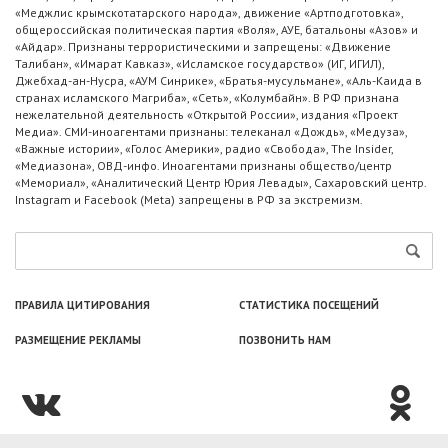
«Меджлис крымскотатарского народа», движение «Артподготовка»,
общероссийская политическая партия «Воля», АУЕ, батальоны «Азов» и
«Айдар». Признаны террористическими и запрещены: «Движение
Талибан», «Имарат Кавказ», «Исламское государство» (ИГ, ИГИЛ),
Джебхад-ан-Нусра, «АУМ Синрике», «Братья-мусульмане», «Аль-Каида в
странах исламского Магриба», «Сеть», «Колумбайн». В РФ признана
нежелательной деятельность «Открытой России», издания «Проект
Медиа». СМИ-иноагентами признаны: телеканал «Дождь», «Медуза»,
«Важные истории», «Голос Америки», радио «Свобода», The Insider,
«Медиазона», ОВД-инфо. Иноагентами признаны общество/центр
«Мемориал», «Аналитический Центр Юрия Левады», Сахаровский центр.
Instagram и Facebook (Metа) запрещены в РФ за экстремизм.
ПРАВИЛА ЦИТИРОВАНИЯ
СТАТИСТИКА ПОСЕЩЕНИЙ
РАЗМЕЩЕНИЕ РЕКЛАМЫ
ПОЗВОНИТЬ НАМ