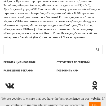
«Айдар». Признаны террористическими и запрещены: «Движение
Талибан», «Имарат Кавказ», «Исламское государство» (ИГ, ИГИЛ),
Джебхад-ан-Нусра, «АУМ Синрике», «Братья-мусульмане», «Аль-Каида в
странах исламского Магриба», «Сеть», «Колумбайн». В РФ признана
нежелательной деятельность «Открытой России», издания «Проект
Медиа». СМИ-иноагентами признаны: телеканал «Дождь», «Медуза»,
«Важные истории», «Голос Америки», радио «Свобода», The Insider,
«Медиазона», ОВД-инфо. Иноагентами признаны общество/центр
«Мемориал», «Аналитический Центр Юрия Левады», Сахаровский центр.
Instagram и Facebook (Metа) запрещены в РФ за экстремизм.
ПРАВИЛА ЦИТИРОВАНИЯ
СТАТИСТИКА ПОСЕЩЕНИЙ
РАЗМЕЩЕНИЕ РЕКЛАМЫ
ПОЗВОНИТЬ НАМ
We use cookies to ensure that you have the best experience on our website. If
© ООО «Лаборатория Новоcтей», 2003—2026.
you continue to use this site we assume that you accept this.
OK