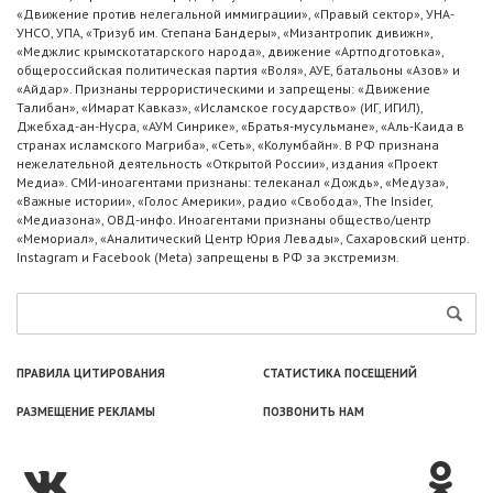
«Движение против нелегальной иммиграции», «Правый сектор», УНА-
УНСО, УПА, «Тризуб им. Степана Бандеры», «Мизантропик дивижн»,
«Меджлис крымскотатарского народа», движение «Артподготовка»,
общероссийская политическая партия «Воля», АУЕ, батальоны «Азов» и
«Айдар». Признаны террористическими и запрещены: «Движение
Талибан», «Имарат Кавказ», «Исламское государство» (ИГ, ИГИЛ),
Джебхад-ан-Нусра, «АУМ Синрике», «Братья-мусульмане», «Аль-Каида в
странах исламского Магриба», «Сеть», «Колумбайн». В РФ признана
нежелательной деятельность «Открытой России», издания «Проект
Медиа». СМИ-иноагентами признаны: телеканал «Дождь», «Медуза»,
«Важные истории», «Голос Америки», радио «Свобода», The Insider,
«Медиазона», ОВД-инфо. Иноагентами признаны общество/центр
«Мемориал», «Аналитический Центр Юрия Левады», Сахаровский центр.
Instagram и Facebook (Metа) запрещены в РФ за экстремизм.
ПРАВИЛА ЦИТИРОВАНИЯ
СТАТИСТИКА ПОСЕЩЕНИЙ
РАЗМЕЩЕНИЕ РЕКЛАМЫ
ПОЗВОНИТЬ НАМ