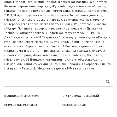
Штабы Навального, «Национал-большевистская партия», «Свидетели
Иеговы», «Армия воли народа», «Русский общенациональный союз»,
«Движение против нелегальной иммиграции», «Правый сектор», УНА-
УНСО, УПА, «Тризуб им. Степана Бандеры», «Мизантропик дивижн»,
«Меджлис крымскотатарского народа», движение «Артподготовка»,
общероссийская политическая партия «Воля», АУЕ, батальоны «Азов» и
«Айдар». Признаны террористическими и запрещены: «Движение
Талибан», «Имарат Кавказ», «Исламское государство» (ИГ, ИГИЛ),
Джебхад-ан-Нусра, «АУМ Синрике», «Братья-мусульмане», «Аль-Каида в
странах исламского Магриба», «Сеть», «Колумбайн». В РФ признана
нежелательной деятельность «Открытой России», издания «Проект
Медиа». СМИ-иноагентами признаны: телеканал «Дождь», «Медуза»,
«Важные истории», «Голос Америки», радио «Свобода», The Insider,
«Медиазона», ОВД-инфо. Иноагентами признаны общество/центр
«Мемориал», «Аналитический Центр Юрия Левады», Сахаровский центр.
Instagram и Facebook (Metа) запрещены в РФ за экстремизм.
ПРАВИЛА ЦИТИРОВАНИЯ
СТАТИСТИКА ПОСЕЩЕНИЙ
РАЗМЕЩЕНИЕ РЕКЛАМЫ
ПОЗВОНИТЬ НАМ