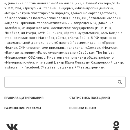
«Движение против нелегальной иммиграции», «Правый сектор», УНА-
УНСО, УПА, «Тризуб им. Степана Бандеры», «Мизантропик дивижн»,
«Меджлис крымскотатарского народа», движение «Артподготовка»,
общероссийская политическая партия «Воля», АУЕ, батальоны «Азов» и
«Айдар». Признаны террористическими и запрещены: «Движение
Талибан», «Имарат Кавказ», «Исламское государство» (ИГ, ИГИЛ),
Джебхад-ан-Нусра, «АУМ Синрике», «Братья-мусульмане», «Аль-Каида в
странах исламского Магриба», «Сеть», «Колумбайн». В РФ признана
нежелательной деятельность «Открытой России», издания «Проект
Медиа». СМИ-иноагентами признаны: телеканал «Дождь», «Медуза»,
«Важные истории», «Голос Америки», радио «Свобода», The Insider,
«Медиазона», ОВД-инфо. Иноагентами признаны общество/центр
«Мемориал», «Аналитический Центр Юрия Левады», Сахаровский центр.
Instagram и Facebook (Metа) запрещены в РФ за экстремизм.
ПРАВИЛА ЦИТИРОВАНИЯ
СТАТИСТИКА ПОСЕЩЕНИЙ
РАЗМЕЩЕНИЕ РЕКЛАМЫ
ПОЗВОНИТЬ НАМ