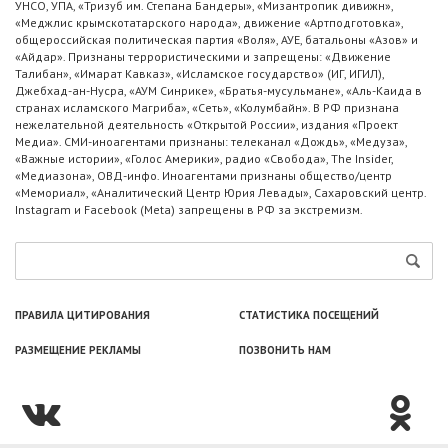
УНСО, УПА, «Тризуб им. Степана Бандеры», «Мизантропик дивижн»,
«Меджлис крымскотатарского народа», движение «Артподготовка»,
общероссийская политическая партия «Воля», АУЕ, батальоны «Азов» и
«Айдар». Признаны террористическими и запрещены: «Движение
Талибан», «Имарат Кавказ», «Исламское государство» (ИГ, ИГИЛ),
Джебхад-ан-Нусра, «АУМ Синрике», «Братья-мусульмане», «Аль-Каида в
странах исламского Магриба», «Сеть», «Колумбайн». В РФ признана
нежелательной деятельность «Открытой России», издания «Проект
Медиа». СМИ-иноагентами признаны: телеканал «Дождь», «Медуза»,
«Важные истории», «Голос Америки», радио «Свобода», The Insider,
«Медиазона», ОВД-инфо. Иноагентами признаны общество/центр
«Мемориал», «Аналитический Центр Юрия Левады», Сахаровский центр.
Instagram и Facebook (Metа) запрещены в РФ за экстремизм.
ПРАВИЛА ЦИТИРОВАНИЯ
СТАТИСТИКА ПОСЕЩЕНИЙ
РАЗМЕЩЕНИЕ РЕКЛАМЫ
ПОЗВОНИТЬ НАМ