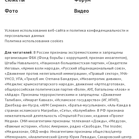
Фото
Видео
Условия использования веб-сайта и политика конфиденциальности и
персональных данных
Политика использования cookies
Для читателей:
В России признаны экстремистскими и запрещены
организации ФБК (Фонд борьбы с коррупцией, признан иноагентом),
Штабы Навального, «Национал-большевистская партия», «Свидетели
Иеговы», «Армия воли народа», «Русский общенациональный союз»,
«Движение против нелегальной иммиграции», «Правый сектор», УНА-
УНСО, УПА, «Тризуб им. Степана Бандеры», «Мизантропик дивижн»,
«Меджлис крымскотатарского народа», движение «Артподготовка»,
общероссийская политическая партия «Воля», АУЕ, батальоны «Азов» и
«Айдар». Признаны террористическими и запрещены: «Движение
Талибан», «Имарат Кавказ», «Исламское государство» (ИГ, ИГИЛ),
Джебхад-ан-Нусра, «АУМ Синрике», «Братья-мусульмане», «Аль-Каида в
странах исламского Магриба», «Сеть», «Колумбайн». В РФ признана
нежелательной деятельность «Открытой России», издания «Проект
Медиа». СМИ-иноагентами признаны: телеканал «Дождь», «Медуза»,
«Важные истории», «Голос Америки», радио «Свобода», The Insider,
«Медиазона», ОВД-инфо. Иноагентами признаны общество/центр
«Мемориал», «Аналитический Центр Юрия Левады», Сахаровский центр.