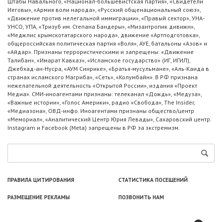
Штабы Навального, «Национал-большевистская партия», «Свидетели
Иеговы», «Армия воли народа», «Русский общенациональный союз»,
«Движение против нелегальной иммиграции», «Правый сектор», УНА-
УНСО, УПА, «Тризуб им. Степана Бандеры», «Мизантропик дивижн»,
«Меджлис крымскотатарского народа», движение «Артподготовка»,
общероссийская политическая партия «Воля», АУЕ, батальоны «Азов» и
«Айдар». Признаны террористическими и запрещены: «Движение
Талибан», «Имарат Кавказ», «Исламское государство» (ИГ, ИГИЛ),
Джебхад-ан-Нусра, «АУМ Синрике», «Братья-мусульмане», «Аль-Каида в
странах исламского Магриба», «Сеть», «Колумбайн». В РФ признана
нежелательной деятельность «Открытой России», издания «Проект
Медиа». СМИ-иноагентами признаны: телеканал «Дождь», «Медуза»,
«Важные истории», «Голос Америки», радио «Свобода», The Insider,
«Медиазона», ОВД-инфо. Иноагентами признаны общество/центр
«Мемориал», «Аналитический Центр Юрия Левады», Сахаровский центр.
Instagram и Facebook (Metа) запрещены в РФ за экстремизм.
ПРАВИЛА ЦИТИРОВАНИЯ
СТАТИСТИКА ПОСЕЩЕНИЙ
РАЗМЕЩЕНИЕ РЕКЛАМЫ
ПОЗВОНИТЬ НАМ