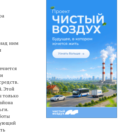
ра
 над ним
п
начнется
ти
средств.
. Этой
ы только
района
ьги.
боты
едующий
ать