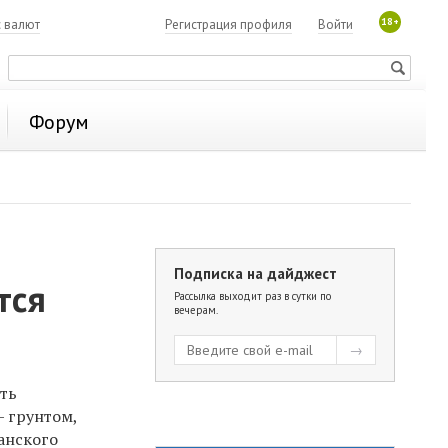
18+
с валют
Регистрация профиля
Войти
Форум
Подписка на дайджест
тся
Рассылка выходит раз в сутки по
вечерам.
ить
— грунтом,
анского