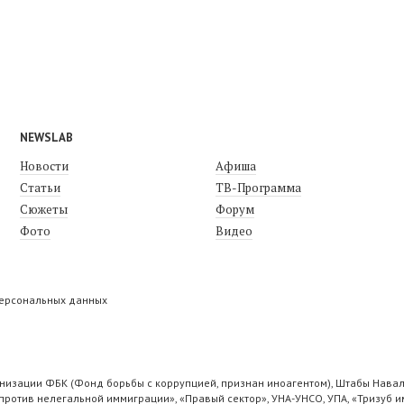
NEWSLAB
Новости
Афиша
Статьи
ТВ-Программа
Сюжеты
Форум
Фото
Видео
персональных данных
низации ФБК (Фонд борьбы с коррупцией, признан иноагентом), Штабы Навал
ротив нелегальной иммиграции», «Правый сектор», УНА-УНСО, УПА, «Тризуб и