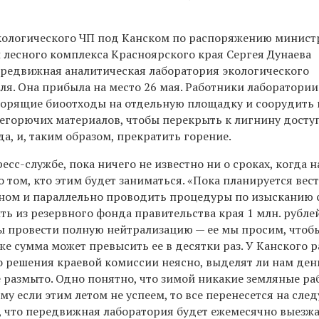
кологического ЧП под Канском по распоряжению минист
 лесного комплекса Красноярского края Сергея Дунаева
ередвижная аналитическая лаборатория экологического
ля. Она прибыла на место 26 мая. Работники лаборатории
орящие биоотходы на отдельную площадку и соорудить
негорючих материалов, чтобы перекрыть к лигнину досту
а, и, таким образом, прекратить горение.
есс-службе, пока ничего не известно ни о сроках, когда 
о том, кто этим будет заниматься. «Пока планируется вес
ном и параллельно проводить процедуры по изысканию 
 из резервного фонда правительства края 1 млн. рублей
бы провести полную нейтрализацию — ее мы просим, чтоб
же сумма может превысить ее в десятки раз. У Канского 
до решения краевой комиссии неясно, выделят ли нам ден
е размыто. Одно понятно, что зимой никакие земляные ра
у если этим летом не успеем, то все перенесется на сл
я, что передвижная лаборатория будет ежемесячно выезж