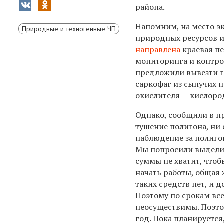
района.
Напомним, на место э
Природные и техногенные ЧП
природных ресурсов и
направлена
краевая п
мониторинга и контро
предложили вывезти г
саркофаг из сыпучих 
окислителя — кислород
Однако, сообщили в пр
тушение полигона, ни 
наблюдение за полиго
Мы попросили выделить
суммы не хватит, что
начать работы, общая 
таких средств нет, и 
Поэтому по срокам вс
неосуществимы. Поэтом
год. Пока планируетс