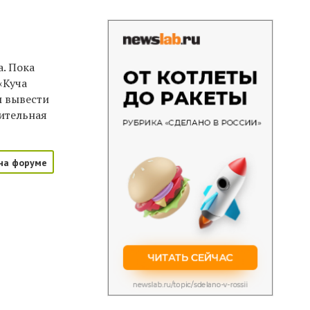
. Пока
«Куча
ы вывести
лительная
на форуме