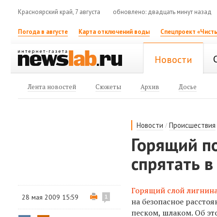
Красноярский край, 7 августа
обновлено: двадцать минут назад
Погода в августе
Карта отключений воды
Спецпроект «Чисты
Новости
Лента новостей
Сюжеты
Архив
Досье
/
Новости
Происшествия
Горящий п
спрятать в
Горящий слой лигнин
28 мая 2009 15:59
1
на безопасное рассто
песком, шлаком. Об э