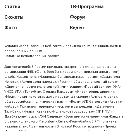
Статьи
ТВ-Программа
Сюжеты
Форум
Фото
Видео
Условия использования веб-сайта и политика конфиденциальности и
персональных данных
Политика использования cookies
Для читателей:
В России признаны экстремистскими и запрещены
организации ФБК (Фонд борьбы с коррупцией, признан иноагентом),
Штабы Навального, «Национал-большевистская партия», «Свидетели
Иеговы», «Армия воли народа», «Русский общенациональный союз»,
«Движение против нелегальной иммиграции», «Правый сектор», УНА-
УНСО, УПА, «Тризуб им. Степана Бандеры», «Мизантропик дивижн»,
«Меджлис крымскотатарского народа», движение «Артподготовка»,
общероссийская политическая партия «Воля», АУЕ, батальоны «Азов» и
«Айдар». Признаны террористическими и запрещены: «Движение
Талибан», «Имарат Кавказ», «Исламское государство» (ИГ, ИГИЛ),
Джебхад-ан-Нусра, «АУМ Синрике», «Братья-мусульмане», «Аль-Каида в
странах исламского Магриба», «Сеть», «Колумбайн». В РФ признана
нежелательной деятельность «Открытой России», издания «Проект