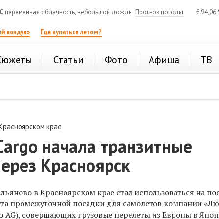
C
переменная облачность, небольшой дождь
Прогноз погоды
€
94,06
й воздух»
Где купаться летом?
Сюжеты
Статьи
Фото
Афиша
ТВ
 Красноярском крае
Cargo начала транзитные
через Красноярск
ельяново в Красноярском крае стал использоваться на по
нкта промежуточной посадки для самолетов компании «Л
go AG), совершающих грузовые перелеты из Европы в Япо