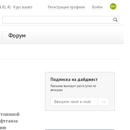
18+
$
81,41
Курс валют
Регистрация профиля
Войти
Форум
Подписка на дайджест
Рассылка выходит раз в сутки по
вечерам.
стоянной
юфтганза
нию