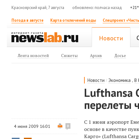
Красноярский край, 7 августа
обновлено: полчаса назад
+21°
Погода в августе
Карта отключений воды
Спецпроект «Чисты
Новости
Лента новостей
Сюжеты
Архив
Досье
/
,
Новости
Экономика
В
Lufthansa 
перелеты 
С 1 июня аэропорт Ем
4 июня 2009 16:01
0
основе в качестве пу
Карго» (Lufthansa Car