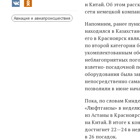
и Китай. Об этом рас
сети немецкой компан
Авиация и авиапроисшествия
Напомним, ранее пунк
находился в Казахстан
его в Красноярск явл
по второй категории б
укомплектованным обо
неблагоприятных пого
взлетно-посадочной п
оборудования была зав
непосредственно сама
позволили в июне нач
Пока, по словам Кинд
«Люфтганзы» в неделю.
из Астаны в Красноярс
на Китай. В итоге к к
достигнет 22—24 в не
в 26 посадок.