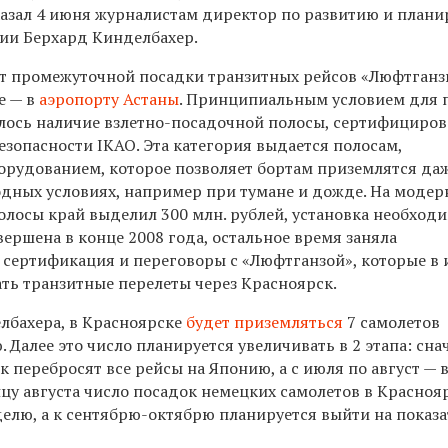
сказал 4 июня журналистам директор по развитию и план
ии Берхард Кинделбахер.
т промежуточной посадки транзитных рейсов «Люфтганз
е — в
аэропорту Астаны
. Принципиальным условием для 
ялось наличие взлетно-посадочной полосы, сертифициро
езопасности IKAO. Эта категория выдается полосам,
рудованием, которое позволяет бортам приземлятся да
дных условиях, например при тумане и дожде. На моде
олосы край выделил 300 млн. рублей, установка необход
ершена в конце 2008 года, остальное время заняла
 сертификация и переговоры с «Люфтганзой», которые в 
ать транзитные перелеты через Красноярск.
елбахера, в Красноярске
будет приземляться
7 самолетов
 Далее это число планируется увеличивать в 2 этапа: сна
к перебросят все рейсы на Японию, а с июля по август — 
онцу августа число посадок немецких самолетов в Красноя
делю, а к сентябрю-октябрю планируется выйти на показа