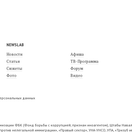
NEWSLAB
Новости
Афиша
Статьи
ТВ-Программа
Сюжеты
Форум
Фото
Видео
персональных данных
низации ФБК (Фонд борьбы с коррупцией, признан иноагентом), Штабы Навал
ротив нелегальной иммиграции», «Правый сектор», УНА-УНСО, УПА, «Тризуб и