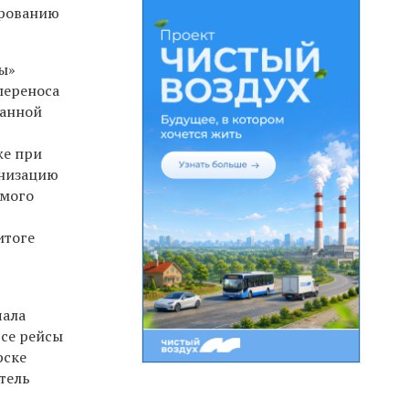
ированию
ы»
переноса
ванной
же при
рнизацию
имого
итоге
чала
все рейсы
рске
тель