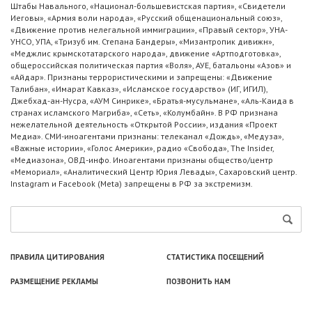
Штабы Навального, «Национал-большевистская партия», «Свидетели
Иеговы», «Армия воли народа», «Русский общенациональный союз»,
«Движение против нелегальной иммиграции», «Правый сектор», УНА-
УНСО, УПА, «Тризуб им. Степана Бандеры», «Мизантропик дивижн»,
«Меджлис крымскотатарского народа», движение «Артподготовка»,
общероссийская политическая партия «Воля», АУЕ, батальоны «Азов» и
«Айдар». Признаны террористическими и запрещены: «Движение
Талибан», «Имарат Кавказ», «Исламское государство» (ИГ, ИГИЛ),
Джебхад-ан-Нусра, «АУМ Синрике», «Братья-мусульмане», «Аль-Каида в
странах исламского Магриба», «Сеть», «Колумбайн». В РФ признана
нежелательной деятельность «Открытой России», издания «Проект
Медиа». СМИ-иноагентами признаны: телеканал «Дождь», «Медуза»,
«Важные истории», «Голос Америки», радио «Свобода», The Insider,
«Медиазона», ОВД-инфо. Иноагентами признаны общество/центр
«Мемориал», «Аналитический Центр Юрия Левады», Сахаровский центр.
Instagram и Facebook (Metа) запрещены в РФ за экстремизм.
ПРАВИЛА ЦИТИРОВАНИЯ
СТАТИСТИКА ПОСЕЩЕНИЙ
РАЗМЕЩЕНИЕ РЕКЛАМЫ
ПОЗВОНИТЬ НАМ