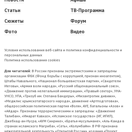
Статьи
ТВ-Программа
Сюжеты
Форум
Фото
Видео
Условия использования веб-сайта и политика конфиденциальности и
персональных данных
Политика использования cookies
Для читателей:
В России признаны экстремистскими и запрещены
организации ФБК (Фонд борьбы с коррупцией, признан иноагентом),
Штабы Навального, «Национал-большевистская партия», «Свидетели
Иеговы», «Армия воли народа», «Русский общенациональный союз»,
«Движение против нелегальной иммиграции», «Правый сектор», УНА-
УНСО, УПА, «Тризуб им. Степана Бандеры», «Мизантропик дивижн»,
«Меджлис крымскотатарского народа», движение «Артподготовка»,
общероссийская политическая партия «Воля», АУЕ, батальоны «Азов» и
«Айдар». Признаны террористическими и запрещены: «Движение
Талибан», «Имарат Кавказ», «Исламское государство» (ИГ, ИГИЛ),
Джебхад-ан-Нусра, «АУМ Синрике», «Братья-мусульмане», «Аль-Каида в
странах исламского Магриба», «Сеть», «Колумбайн». В РФ признана
нежелательной деятельность «Открытой России», издания «Проект