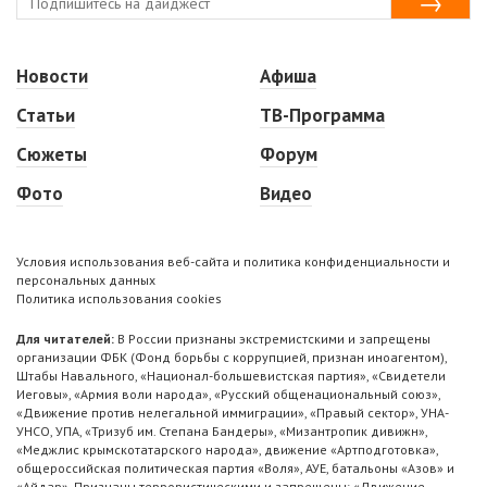
Новости
Афиша
Статьи
ТВ-Программа
Сюжеты
Форум
Фото
Видео
Условия использования веб-сайта и политика конфиденциальности и
персональных данных
Политика использования cookies
Для читателей:
В России признаны экстремистскими и запрещены
организации ФБК (Фонд борьбы с коррупцией, признан иноагентом),
Штабы Навального, «Национал-большевистская партия», «Свидетели
Иеговы», «Армия воли народа», «Русский общенациональный союз»,
«Движение против нелегальной иммиграции», «Правый сектор», УНА-
УНСО, УПА, «Тризуб им. Степана Бандеры», «Мизантропик дивижн»,
«Меджлис крымскотатарского народа», движение «Артподготовка»,
общероссийская политическая партия «Воля», АУЕ, батальоны «Азов» и
«Айдар». Признаны террористическими и запрещены: «Движение