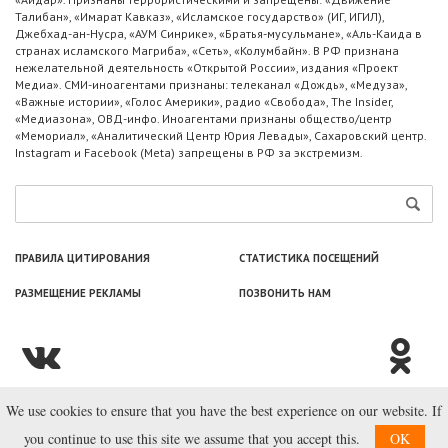
Талибан», «Имарат Кавказ», «Исламское государство» (ИГ, ИГИЛ),
Джебхад-ан-Нусра, «АУМ Синрике», «Братья-мусульмане», «Аль-Каида в
странах исламского Магриба», «Сеть», «Колумбайн». В РФ признана
нежелательной деятельность «Открытой России», издания «Проект
Медиа». СМИ-иноагентами признаны: телеканал «Дождь», «Медуза»,
«Важные истории», «Голос Америки», радио «Свобода», The Insider,
«Медиазона», ОВД-инфо. Иноагентами признаны общество/центр
«Мемориал», «Аналитический Центр Юрия Левады», Сахаровский центр.
Instagram и Facebook (Metа) запрещены в РФ за экстремизм.
ПРАВИЛА ЦИТИРОВАНИЯ
СТАТИСТИКА ПОСЕЩЕНИЙ
РАЗМЕЩЕНИЕ РЕКЛАМЫ
ПОЗВОНИТЬ НАМ
We use cookies to ensure that you have the best experience on our website. If
© ООО «Лаборатория Новоcтей», 2003—2026.
you continue to use this site we assume that you accept this.
OK