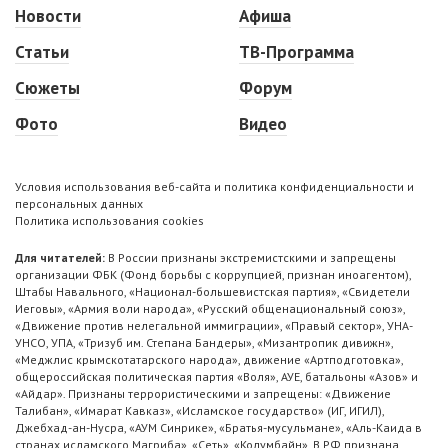
Новости
Афиша
Статьи
ТВ-Программа
Сюжеты
Форум
Фото
Видео
Условия использования веб-сайта и политика конфиденциальности и
персональных данных
Политика использования cookies
Для читателей:
В России признаны экстремистскими и запрещены
организации ФБК (Фонд борьбы с коррупцией, признан иноагентом),
Штабы Навального, «Национал-большевистская партия», «Свидетели
Иеговы», «Армия воли народа», «Русский общенациональный союз»,
«Движение против нелегальной иммиграции», «Правый сектор», УНА-
УНСО, УПА, «Тризуб им. Степана Бандеры», «Мизантропик дивижн»,
«Меджлис крымскотатарского народа», движение «Артподготовка»,
общероссийская политическая партия «Воля», АУЕ, батальоны «Азов» и
«Айдар». Признаны террористическими и запрещены: «Движение
Талибан», «Имарат Кавказ», «Исламское государство» (ИГ, ИГИЛ),
Джебхад-ан-Нусра, «АУМ Синрике», «Братья-мусульмане», «Аль-Каида в
странах исламского Магриба», «Сеть», «Колумбайн». В РФ признана