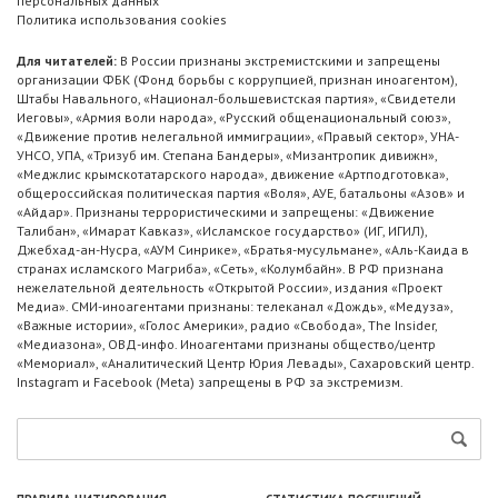
персональных данных
Политика использования cookies
Для читателей:
В России признаны экстремистскими и запрещены
организации ФБК (Фонд борьбы с коррупцией, признан иноагентом),
Штабы Навального, «Национал-большевистская партия», «Свидетели
Иеговы», «Армия воли народа», «Русский общенациональный союз»,
«Движение против нелегальной иммиграции», «Правый сектор», УНА-
УНСО, УПА, «Тризуб им. Степана Бандеры», «Мизантропик дивижн»,
«Меджлис крымскотатарского народа», движение «Артподготовка»,
общероссийская политическая партия «Воля», АУЕ, батальоны «Азов» и
«Айдар». Признаны террористическими и запрещены: «Движение
Талибан», «Имарат Кавказ», «Исламское государство» (ИГ, ИГИЛ),
Джебхад-ан-Нусра, «АУМ Синрике», «Братья-мусульмане», «Аль-Каида в
странах исламского Магриба», «Сеть», «Колумбайн». В РФ признана
нежелательной деятельность «Открытой России», издания «Проект
Медиа». СМИ-иноагентами признаны: телеканал «Дождь», «Медуза»,
«Важные истории», «Голос Америки», радио «Свобода», The Insider,
«Медиазона», ОВД-инфо. Иноагентами признаны общество/центр
«Мемориал», «Аналитический Центр Юрия Левады», Сахаровский центр.
Instagram и Facebook (Metа) запрещены в РФ за экстремизм.