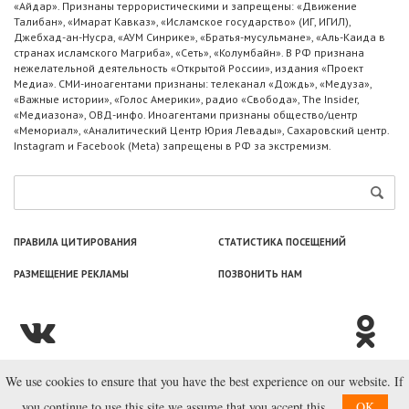
«Айдар». Признаны террористическими и запрещены: «Движение
Талибан», «Имарат Кавказ», «Исламское государство» (ИГ, ИГИЛ),
Джебхад-ан-Нусра, «АУМ Синрике», «Братья-мусульмане», «Аль-Каида в
странах исламского Магриба», «Сеть», «Колумбайн». В РФ признана
нежелательной деятельность «Открытой России», издания «Проект
Медиа». СМИ-иноагентами признаны: телеканал «Дождь», «Медуза»,
«Важные истории», «Голос Америки», радио «Свобода», The Insider,
«Медиазона», ОВД-инфо. Иноагентами признаны общество/центр
«Мемориал», «Аналитический Центр Юрия Левады», Сахаровский центр.
Instagram и Facebook (Metа) запрещены в РФ за экстремизм.
ПРАВИЛА ЦИТИРОВАНИЯ
СТАТИСТИКА ПОСЕЩЕНИЙ
РАЗМЕЩЕНИЕ РЕКЛАМЫ
ПОЗВОНИТЬ НАМ
We use cookies to ensure that you have the best experience on our website. If
© ООО «Лаборатория Новоcтей», 2003—2026.
you continue to use this site we assume that you accept this.
OK