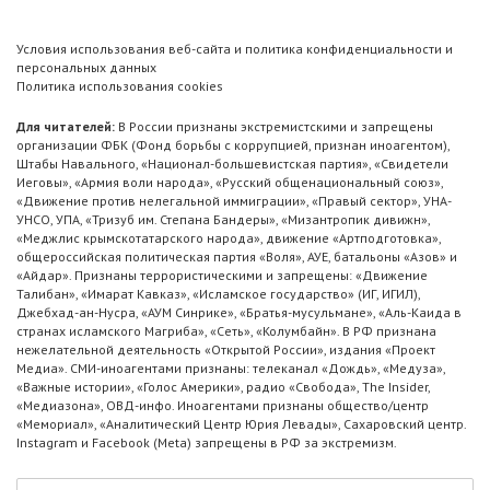
Условия использования веб-сайта и политика конфиденциальности и
персональных данных
Политика использования cookies
Для читателей:
В России признаны экстремистскими и запрещены
организации ФБК (Фонд борьбы с коррупцией, признан иноагентом),
Штабы Навального, «Национал-большевистская партия», «Свидетели
Иеговы», «Армия воли народа», «Русский общенациональный союз»,
«Движение против нелегальной иммиграции», «Правый сектор», УНА-
УНСО, УПА, «Тризуб им. Степана Бандеры», «Мизантропик дивижн»,
«Меджлис крымскотатарского народа», движение «Артподготовка»,
общероссийская политическая партия «Воля», АУЕ, батальоны «Азов» и
«Айдар». Признаны террористическими и запрещены: «Движение
Талибан», «Имарат Кавказ», «Исламское государство» (ИГ, ИГИЛ),
Джебхад-ан-Нусра, «АУМ Синрике», «Братья-мусульмане», «Аль-Каида в
странах исламского Магриба», «Сеть», «Колумбайн». В РФ признана
нежелательной деятельность «Открытой России», издания «Проект
Медиа». СМИ-иноагентами признаны: телеканал «Дождь», «Медуза»,
«Важные истории», «Голос Америки», радио «Свобода», The Insider,
«Медиазона», ОВД-инфо. Иноагентами признаны общество/центр
«Мемориал», «Аналитический Центр Юрия Левады», Сахаровский центр.
Instagram и Facebook (Metа) запрещены в РФ за экстремизм.