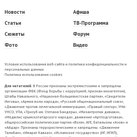
Новости
Афиша
Статьи
ТВ-Программа
Сюжеты
Форум
Фото
Видео
Условия использования веб-сайта и политика конфиденциальности и
персональных данных
Политика использования cookies
Для читателей:
В России признаны экстремистскими и запрещены
организации ФБК (Фонд борьбы с коррупцией, признан иноагентом),
Штабы Навального, «Национал-большевистская партия», «Свидетели
Иеговы», «Армия воли народа», «Русский общенациональный союз»,
«Движение против нелегальной иммиграции», «Правый сектор», УНА-
УНСО, УПА, «Тризуб им. Степана Бандеры», «Мизантропик дивижн»,
«Меджлис крымскотатарского народа», движение «Артподготовка»,
общероссийская политическая партия «Воля», АУЕ, батальоны «Азов» и
«Айдар». Признаны террористическими и запрещены: «Движение
Талибан», «Имарат Кавказ», «Исламское государство» (ИГ, ИГИЛ),