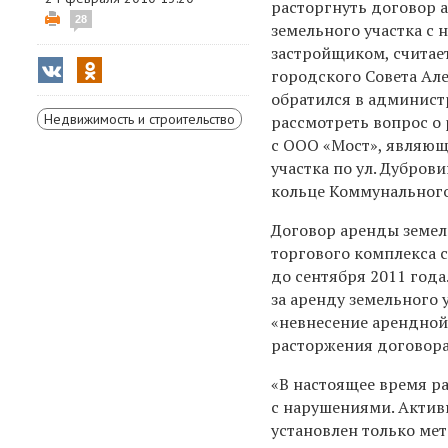
расторгнуть договор
28
земельного участка с
застройщиком, считае
городского Совета Але
обратился в админис
Недвижимость и строительство
рассмотреть вопрос о
с ООО «Мост», являю
участка по ул. Дубров
кольце Коммунального
Договор аренды земел
торгового комплекса 
до сентября 2011 год
за аренду земельного у
«невнесение арендной
расторжения договора
«В настоящее время р
с нарушениями. Актив
установлен только мет