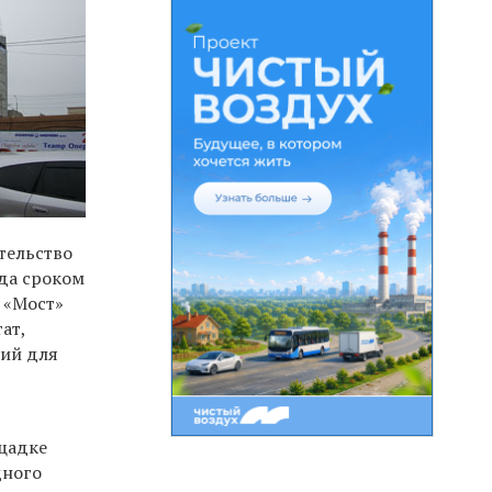
тельство
ода сроком
 «Мост»
ат,
ний для
ощадке
дного