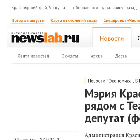
Красноярский край, 6 августа
обновлено: двадцать минут назад
Погода в августе
Карта отключений воды
Спецпроект «Чисты
Новости
Лента новостей
Сюжеты
Архив
Досье
/
,
Новости
Экономика
В
Мэрия Кра
рядом с Т
депутат (ф
Администрация Красн
24 февраля 2010 13:20