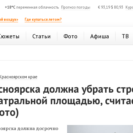
+18°C
переменная облачность
Прогноз погоды
€
93,19
$
80,93
Кур
й воздух»
Где купаться летом?
Сюжеты
Статьи
Фото
Афиша
ТВ
 Красноярском крае
сноярска должна убрать стр
еатральной площадью, счита
ото)
оярска должна досрочно