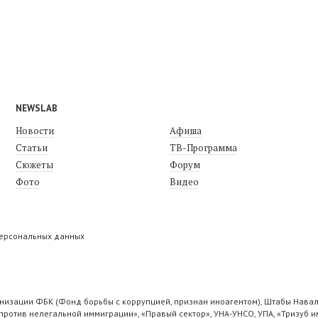
NEWSLAB
Новости
Афиша
Статьи
ТВ-Программа
Сюжеты
Форум
Фото
Видео
персональных данных
низации ФБК (Фонд борьбы с коррупцией, признан иноагентом), Штабы Навал
ротив нелегальной иммиграции», «Правый сектор», УНА-УНСО, УПА, «Тризуб и