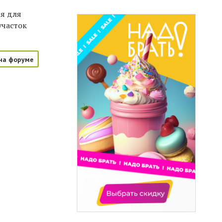
ся для
участок
на форуме