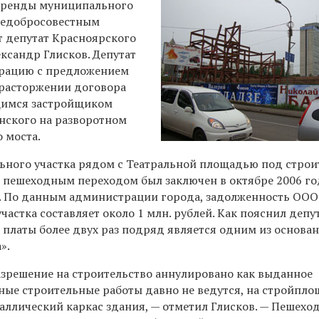
 аренды муниципального
 недобросовестным
т депутат Красноярского
ксандр Глисков. Депутат
трацию с предложением
 расторжении договора
щимся застройщиком
инского на разворотном
 моста.
ьного участка рядом с Театральной площадью под строи
с пешеходным переходом был заключен в октябре 2006 г
а. По данным администрации города, задолженность ООО
частка составляет около 1 млн. рублей. Как пояснил депут
 платы более двух раз подряд является одним из основа
».
азрешение на строительство аннулировано как выданное
ные строительные работы давно не ведутся, на стройпл
аллический каркас здания, — отметил Глисков. — Пешехо