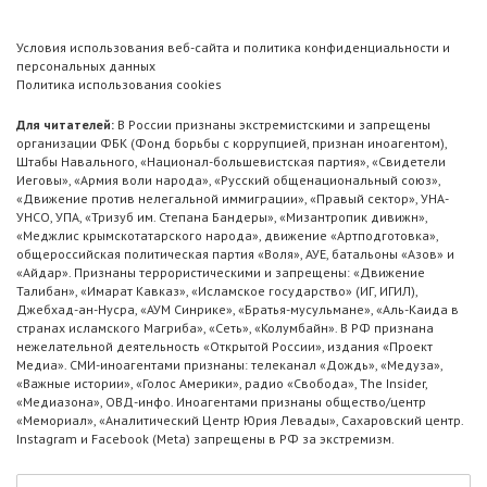
Условия использования веб-сайта и политика конфиденциальности и
персональных данных
Политика использования cookies
Для читателей:
В России признаны экстремистскими и запрещены
организации ФБК (Фонд борьбы с коррупцией, признан иноагентом),
Штабы Навального, «Национал-большевистская партия», «Свидетели
Иеговы», «Армия воли народа», «Русский общенациональный союз»,
«Движение против нелегальной иммиграции», «Правый сектор», УНА-
УНСО, УПА, «Тризуб им. Степана Бандеры», «Мизантропик дивижн»,
«Меджлис крымскотатарского народа», движение «Артподготовка»,
общероссийская политическая партия «Воля», АУЕ, батальоны «Азов» и
«Айдар». Признаны террористическими и запрещены: «Движение
Талибан», «Имарат Кавказ», «Исламское государство» (ИГ, ИГИЛ),
Джебхад-ан-Нусра, «АУМ Синрике», «Братья-мусульмане», «Аль-Каида в
странах исламского Магриба», «Сеть», «Колумбайн». В РФ признана
нежелательной деятельность «Открытой России», издания «Проект
Медиа». СМИ-иноагентами признаны: телеканал «Дождь», «Медуза»,
«Важные истории», «Голос Америки», радио «Свобода», The Insider,
«Медиазона», ОВД-инфо. Иноагентами признаны общество/центр
«Мемориал», «Аналитический Центр Юрия Левады», Сахаровский центр.
Instagram и Facebook (Metа) запрещены в РФ за экстремизм.