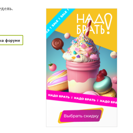
едель.
на форуме