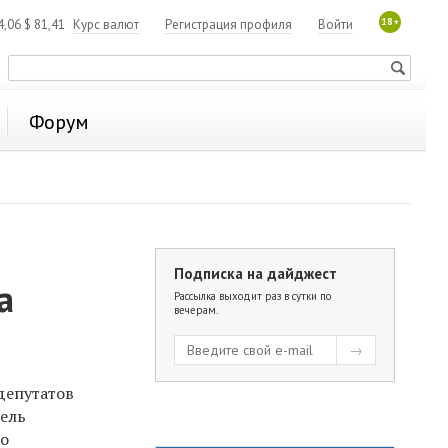
18+
4,06
$
81,41
Курс валют
Регистрация профиля
Войти
Форум
Подписка на дайджест
а
Рассылка выходит раз в сутки по
вечерам.
депутатов
тель
го