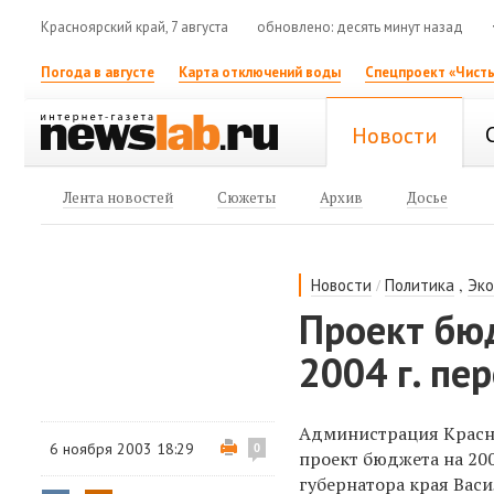
Красноярский край, 7 августа
обновлено: десять минут назад
Погода в августе
Карта отключений воды
Спецпроект «Чисты
Новости
Лента новостей
Сюжеты
Архив
Досье
/
,
Новости
Политика
Эк
Проект бю
2004 г. пе
Администрация Красно
6 ноября 2003 18:29
0
проект бюджета на 20
губернатора края Васи