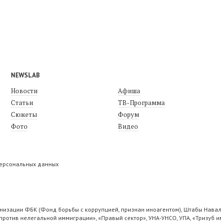
NEWSLAB
Новости
Афиша
Статьи
ТВ-Программа
Сюжеты
Форум
Фото
Видео
персональных данных
низации ФБК (Фонд борьбы с коррупцией, признан иноагентом), Штабы Навал
ротив нелегальной иммиграции», «Правый сектор», УНА-УНСО, УПА, «Тризуб и