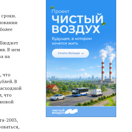
 сроки.
сновании
более
. Бюджет
ия. В нем
а на
, что
ублей. В
расходной
, что
 новой
та-2003,
оваться,