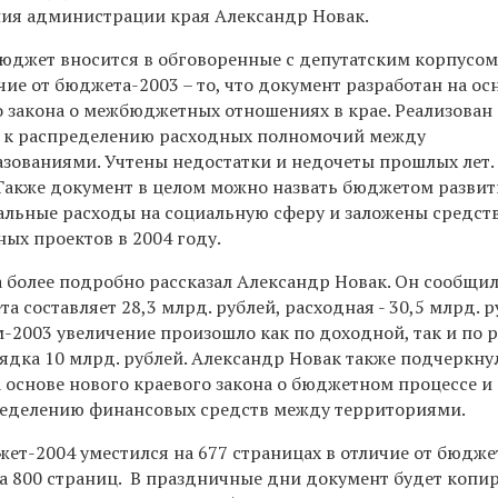
ия администрации края Александр Новак.
бюджет вносится в обговоренные с депутатским корпусом
ие от бюджета-2003 – то, что документ разработан на о
 закона о межбюджетных отношениях в крае. Реализован 
 к распределению расходных полномочий между
ованиями. Учтены недостатки и недочеты прошлых лет
 Также документ в целом можно назвать бюджетом развит
льные расходы на социальную сферу и заложены средств
ых проектов в 2004 году.
 более подробно рассказал Александр Новак. Он сообщил
а составляет 28,3 млрд. рублей, расходная - 30,5 млрд. р
-2003 увеличение произошло как по доходной, так и по 
рядка 10 млрд. рублей. Александр Новак также подчеркнул
 основе нового краевого закона о бюджетном процессе и
ределению финансовых средств между территориями.
ет-2004 уместился на 677 страницах в отличие от бюдже
а 800 страниц. В праздничные дни документ будет копир