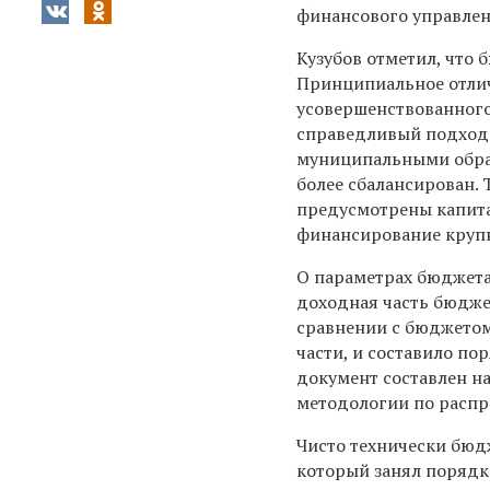
финансового управлен
Кузубов отметил, что 
Принципиальное отлич
усовершенствованного
справедливый подход
муниципальными образ
более сбалансирован.
предусмотрены капита
финансирование крупн
О параметрах бюджета
доходная часть бюджет
сравнении с бюджетом
части, и составило по
документ составлен на
методологии по расп
Чисто технически бюдж
который занял порядк