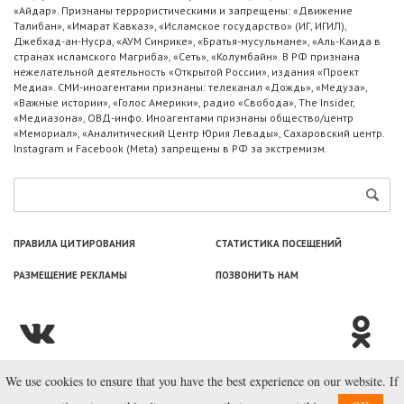
«Айдар». Признаны террористическими и запрещены: «Движение
Талибан», «Имарат Кавказ», «Исламское государство» (ИГ, ИГИЛ),
Джебхад-ан-Нусра, «АУМ Синрике», «Братья-мусульмане», «Аль-Каида в
странах исламского Магриба», «Сеть», «Колумбайн». В РФ признана
нежелательной деятельность «Открытой России», издания «Проект
Медиа». СМИ-иноагентами признаны: телеканал «Дождь», «Медуза»,
«Важные истории», «Голос Америки», радио «Свобода», The Insider,
«Медиазона», ОВД-инфо. Иноагентами признаны общество/центр
«Мемориал», «Аналитический Центр Юрия Левады», Сахаровский центр.
Instagram и Facebook (Metа) запрещены в РФ за экстремизм.
ПРАВИЛА ЦИТИРОВАНИЯ
СТАТИСТИКА ПОСЕЩЕНИЙ
РАЗМЕЩЕНИЕ РЕКЛАМЫ
ПОЗВОНИТЬ НАМ
We use cookies to ensure that you have the best experience on our website. If
© ООО «Лаборатория Новоcтей», 2003—2026.