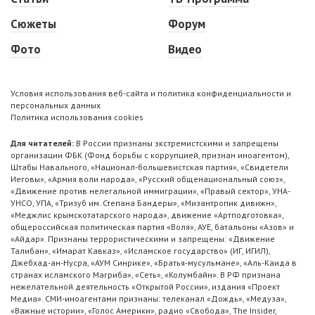
Сюжеты
Форум
Фото
Видео
Условия использования веб-сайта и политика конфиденциальности и
персональных данных
Политика использования cookies
Для читателей:
В России признаны экстремистскими и запрещены
организации ФБК (Фонд борьбы с коррупцией, признан иноагентом),
Штабы Навального, «Национал-большевистская партия», «Свидетели
Иеговы», «Армия воли народа», «Русский общенациональный союз»,
«Движение против нелегальной иммиграции», «Правый сектор», УНА-
УНСО, УПА, «Тризуб им. Степана Бандеры», «Мизантропик дивижн»,
«Меджлис крымскотатарского народа», движение «Артподготовка»,
общероссийская политическая партия «Воля», АУЕ, батальоны «Азов» и
«Айдар». Признаны террористическими и запрещены: «Движение
Талибан», «Имарат Кавказ», «Исламское государство» (ИГ, ИГИЛ),
Джебхад-ан-Нусра, «АУМ Синрике», «Братья-мусульмане», «Аль-Каида в
странах исламского Магриба», «Сеть», «Колумбайн». В РФ признана
нежелательной деятельность «Открытой России», издания «Проект
Медиа». СМИ-иноагентами признаны: телеканал «Дождь», «Медуза»,
«Важные истории», «Голос Америки», радио «Свобода», The Insider,