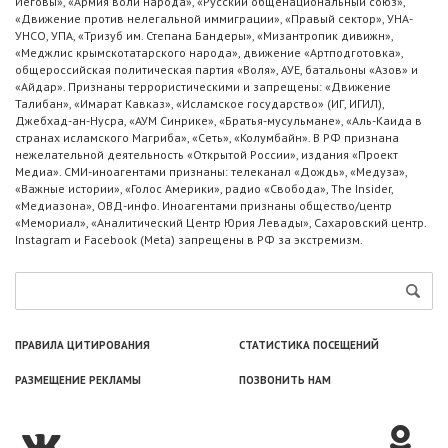
Иеговы», «Армия воли народа», «Русский общенациональный союз»,
«Движение против нелегальной иммиграции», «Правый сектор», УНА-
УНСО, УПА, «Тризуб им. Степана Бандеры», «Мизантропик дивижн»,
«Меджлис крымскотатарского народа», движение «Артподготовка»,
общероссийская политическая партия «Воля», АУЕ, батальоны «Азов» и
«Айдар». Признаны террористическими и запрещены: «Движение
Талибан», «Имарат Кавказ», «Исламское государство» (ИГ, ИГИЛ),
Джебхад-ан-Нусра, «АУМ Синрике», «Братья-мусульмане», «Аль-Каида в
странах исламского Магриба», «Сеть», «Колумбайн». В РФ признана
нежелательной деятельность «Открытой России», издания «Проект
Медиа». СМИ-иноагентами признаны: телеканал «Дождь», «Медуза»,
«Важные истории», «Голос Америки», радио «Свобода», The Insider,
«Медиазона», ОВД-инфо. Иноагентами признаны общество/центр
«Мемориал», «Аналитический Центр Юрия Левады», Сахаровский центр.
Instagram и Facebook (Metа) запрещены в РФ за экстремизм.
ПРАВИЛА ЦИТИРОВАНИЯ
СТАТИСТИКА ПОСЕЩЕНИЙ
РАЗМЕЩЕНИЕ РЕКЛАМЫ
ПОЗВОНИТЬ НАМ