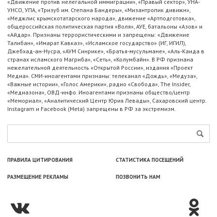
«Движение против нелегальной иммиграции», «Правый сектор», УНА-
УНСО, УПА, «Тризуб им. Степана Бандеры», «Мизантропик дивижн»,
«Меджлис крымскотатарского народа», движение «Артподготовка»,
общероссийская политическая партия «Воля», АУЕ, батальоны «Азов» и
«Айдар». Признаны террористическими и запрещены: «Движение
Талибан», «Имарат Кавказ», «Исламское государство» (ИГ, ИГИЛ),
Джебхад-ан-Нусра, «АУМ Синрике», «Братья-мусульмане», «Аль-Каида в
странах исламского Магриба», «Сеть», «Колумбайн». В РФ признана
нежелательной деятельность «Открытой России», издания «Проект
Медиа». СМИ-иноагентами признаны: телеканал «Дождь», «Медуза»,
«Важные истории», «Голос Америки», радио «Свобода», The Insider,
«Медиазона», ОВД-инфо. Иноагентами признаны общество/центр
«Мемориал», «Аналитический Центр Юрия Левады», Сахаровский центр.
Instagram и Facebook (Metа) запрещены в РФ за экстремизм.
ПРАВИЛА ЦИТИРОВАНИЯ
СТАТИСТИКА ПОСЕЩЕНИЙ
РАЗМЕЩЕНИЕ РЕКЛАМЫ
ПОЗВОНИТЬ НАМ