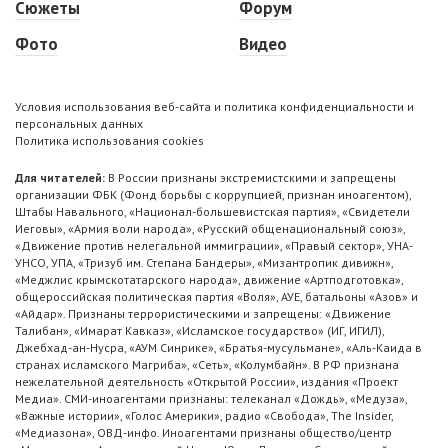
Сюжеты
Форум
Фото
Видео
Условия использования веб-сайта и политика конфиденциальности и
персональных данных
Политика использования cookies
Для читателей:
В России признаны экстремистскими и запрещены
организации ФБК (Фонд борьбы с коррупцией, признан иноагентом),
Штабы Навального, «Национал-большевистская партия», «Свидетели
Иеговы», «Армия воли народа», «Русский общенациональный союз»,
«Движение против нелегальной иммиграции», «Правый сектор», УНА-
УНСО, УПА, «Тризуб им. Степана Бандеры», «Мизантропик дивижн»,
«Меджлис крымскотатарского народа», движение «Артподготовка»,
общероссийская политическая партия «Воля», АУЕ, батальоны «Азов» и
«Айдар». Признаны террористическими и запрещены: «Движение
Талибан», «Имарат Кавказ», «Исламское государство» (ИГ, ИГИЛ),
Джебхад-ан-Нусра, «АУМ Синрике», «Братья-мусульмане», «Аль-Каида в
странах исламского Магриба», «Сеть», «Колумбайн». В РФ признана
нежелательной деятельность «Открытой России», издания «Проект
Медиа». СМИ-иноагентами признаны: телеканал «Дождь», «Медуза»,
«Важные истории», «Голос Америки», радио «Свобода», The Insider,
«Медиазона», ОВД-инфо. Иноагентами признаны общество/центр