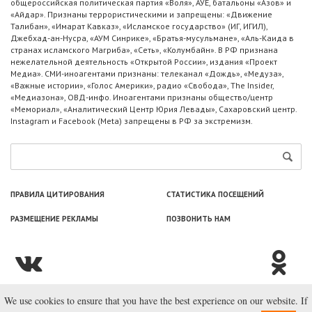
общероссийская политическая партия «Воля», АУЕ, батальоны «Азов» и
«Айдар». Признаны террористическими и запрещены: «Движение
Талибан», «Имарат Кавказ», «Исламское государство» (ИГ, ИГИЛ),
Джебхад-ан-Нусра, «АУМ Синрике», «Братья-мусульмане», «Аль-Каида в
странах исламского Магриба», «Сеть», «Колумбайн». В РФ признана
нежелательной деятельность «Открытой России», издания «Проект
Медиа». СМИ-иноагентами признаны: телеканал «Дождь», «Медуза»,
«Важные истории», «Голос Америки», радио «Свобода», The Insider,
«Медиазона», ОВД-инфо. Иноагентами признаны общество/центр
«Мемориал», «Аналитический Центр Юрия Левады», Сахаровский центр.
Instagram и Facebook (Metа) запрещены в РФ за экстремизм.
ПРАВИЛА ЦИТИРОВАНИЯ
СТАТИСТИКА ПОСЕЩЕНИЙ
РАЗМЕЩЕНИЕ РЕКЛАМЫ
ПОЗВОНИТЬ НАМ
We use cookies to ensure that you have the best experience on our website. If
© ООО «Лаборатория Новоcтей», 2003—2026.