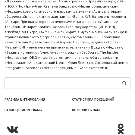
«Движение против нелегальной иммиграции», «Правый сектор», УНА-
УНСО, УПА, «Тризуб им. Степана Бандеры», «Мизантропик дивижн»,
«Меджлис крымскотатарского народа», движение «Артподготовка»,
общероссийская политическая партия «Воля», АУЕ, батальоны «Азов» и
«Айдар». Признаны террористическими и запрещены: «Движение
Талибан», «Имарат Кавказ», «Исламское государство» (ИГ, ИГИЛ),
Джебхад-ан-Нусра, «АУМ Синрике», «Братья-мусульмане», «Аль-Каида в
странах исламского Магриба», «Сеть», «Колумбайн». В РФ признана
нежелательной деятельность «Открытой России», издания «Проект
Медиа». СМИ-иноагентами признаны: телеканал «Дождь», «Медуза»,
«Важные истории», «Голос Америки», радио «Свобода», The Insider,
«Медиазона», ОВД-инфо. Иноагентами признаны общество/центр
«Мемориал», «Аналитический Центр Юрия Левады», Сахаровский центр.
Instagram и Facebook (Metа) запрещены в РФ за экстремизм.
ПРАВИЛА ЦИТИРОВАНИЯ
СТАТИСТИКА ПОСЕЩЕНИЙ
РАЗМЕЩЕНИЕ РЕКЛАМЫ
ПОЗВОНИТЬ НАМ