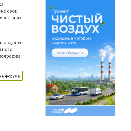
а.
вке свои
рспективы
рикладного
дного
ноярский
на форуме