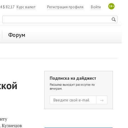
18+
84
$
82,17
Курс валют
Регистрация профиля
Войти
Форум
Подписка на дайджест
ской
Рассылка выходит раз в сутки по
вечерам.
енту
, Кузнецов