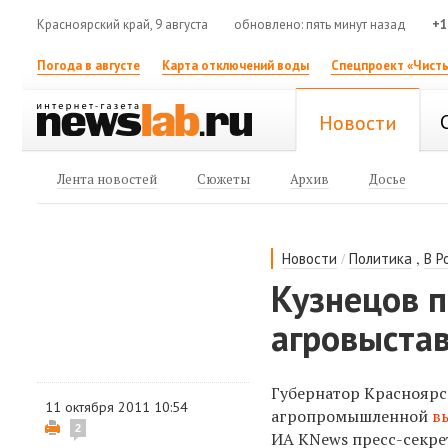
Красноярский край, 9 августа
обновлено: пять минут назад
+1
Погода в августе
Карта отключений воды
Спецпроект «Чисты
Новости
Лента новостей
Сюжеты
Архив
Досье
/
,
Новости
Политика
В Р
Кузнецов п
агровыстав
Губернатор Красноярск
11 октября 2011 10:54
агропромышленной
в
2
ИА KNews пресс-секрет