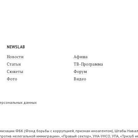
NEWSLAB
Новости
Афиша
Статьи
ТВ-Программа
Сюжеты
Форум
Фото
Видео
персональных данных
низации ФБК (Фонд борьбы с коррупцией, признан иноагентом), Штабы Навал
ротив нелегальной иммиграции», «Правый сектор», УНА-УНСО, УПА, «Тризуб и