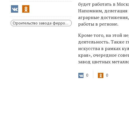
будет работать в Мос
Напомним, делегация 
аграрные достижения
Строительство завода ферросплавов в Красноярске
работы в регионе.
Кроме того, на этой н
деятельность. Также 
искусства в рамках к
края», очередное сов
завод цветных металло
0
0