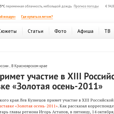
5°C
переменная облачность, небольшой дождь
Прогноз погоды
€
94,
й воздух»
Где купаться летом?
Сюжеты
Статьи
Фото
Афиша
ТВ
,
оссии
В Красноярском крае
римет участие в XIII Россий
ке «Золотая осень-2011»
ого края Лев Кузнецов примет участие в XIII Российской
ыставке «Золотая осень-2011»
. Как рассказал корреспонд
арь главы региона Игорь Астапов, в пятницу, 14 октября