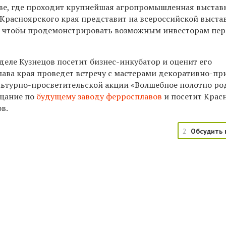
кве, где проходит крупнейшая агропромышленная выставк
Красноярского края представит на всероссийской выста
, чтобы продемонстрировать возможным инвесторам пе
еделе Кузнецов посетит бизнес-инкубатор и оценит его
глава края проведет встречу с мастерами декоративно-п
ультурно-просветительской акции «Волшебное полотно ро
ещание по
будущему заводу ферросплавов
и посетит Крас
в.
2
Обсудить 