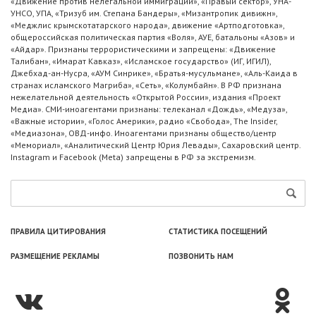
«Движение против нелегальной иммиграции», «Правый сектор», УНА-
УНСО, УПА, «Тризуб им. Степана Бандеры», «Мизантропик дивижн»,
«Меджлис крымскотатарского народа», движение «Артподготовка»,
общероссийская политическая партия «Воля», АУЕ, батальоны «Азов» и
«Айдар». Признаны террористическими и запрещены: «Движение
Талибан», «Имарат Кавказ», «Исламское государство» (ИГ, ИГИЛ),
Джебхад-ан-Нусра, «АУМ Синрике», «Братья-мусульмане», «Аль-Каида в
странах исламского Магриба», «Сеть», «Колумбайн». В РФ признана
нежелательной деятельность «Открытой России», издания «Проект
Медиа». СМИ-иноагентами признаны: телеканал «Дождь», «Медуза»,
«Важные истории», «Голос Америки», радио «Свобода», The Insider,
«Медиазона», ОВД-инфо. Иноагентами признаны общество/центр
«Мемориал», «Аналитический Центр Юрия Левады», Сахаровский центр.
Instagram и Facebook (Metа) запрещены в РФ за экстремизм.
ПРАВИЛА ЦИТИРОВАНИЯ
СТАТИСТИКА ПОСЕЩЕНИЙ
РАЗМЕЩЕНИЕ РЕКЛАМЫ
ПОЗВОНИТЬ НАМ