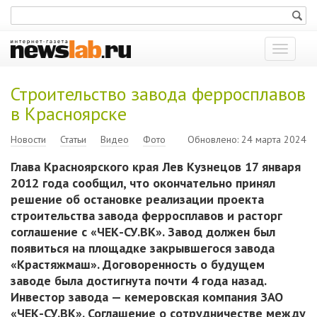
Показат
меню
Строительство завода ферросплавов
в Красноярске
Новости
Статьи
Видео
Фото
Обновлено: 24 марта 2024
Глава Красноярского края Лев Кузнецов 17
января
2012 года сообщил, что окончательно принял
решение об
остановке реализации проекта
строительства завода ферросплавов и
расторг
соглашение с
«ЧЕК-СУ.ВК». Завод должен был
появиться на
площадке закрывшегося завода
«Крастяжмаш». Договоренность о
будущем
заводе была достигнута почти 4
года назад.
Инвестор завода
— кемеровская компания ЗАО
«ЧЕК-СУ.ВК». Соглашение о
сотрудничестве между