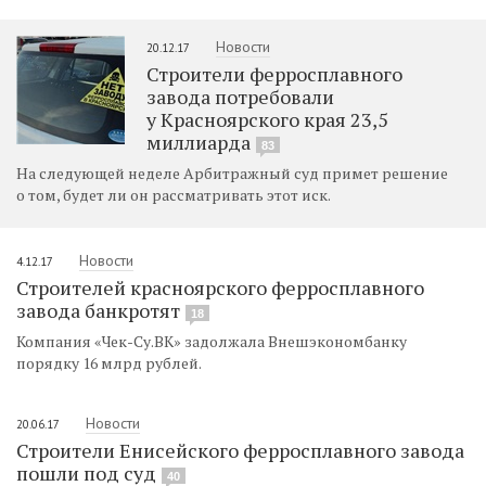
Новости
20.12.17
Строители ферросплавного
завода потребовали
у Красноярского края 23,5
миллиарда
83
На следующей неделе Арбитражный суд примет решение
о том, будет ли он рассматривать этот иск.
Новости
4.12.17
Строителей красноярского ферросплавного
завода банкротят
18
Компания «Чек-Су.ВК» задолжала Внешэкономбанку
порядку 16 млрд рублей.
Новости
20.06.17
Строители Енисейского ферросплавного завода
пошли под суд
40