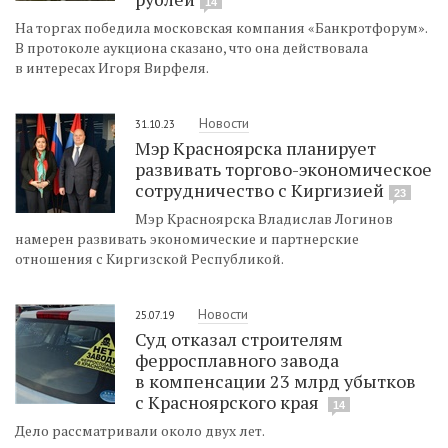
14
На торгах победила московская компания «Банкротфорум».
В протоколе аукциона сказано, что она действовала
в интересах Игоря Вирфеля.
Новости
31.10.23
Мэр Красноярска планирует
развивать торгово-экономическое
сотрудничество с Киргизией
23
Мэр Красноярска Владислав Логинов
намерен развивать экономические и партнерские
отношения с Киргизской Республикой.
Новости
25.07.19
Суд отказал строителям
ферросплавного завода
в компенсации 23 млрд убытков
с Красноярского края
14
Дело рассматривали около двух лет.