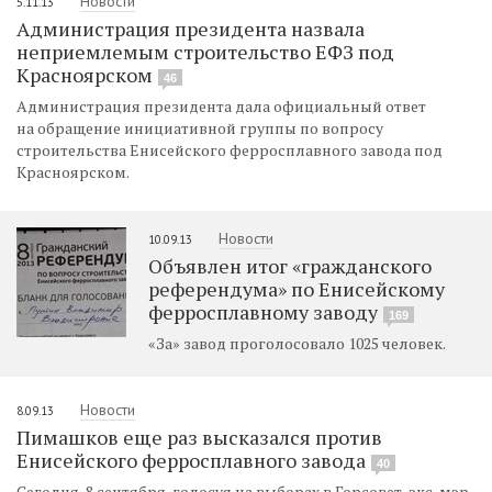
Новости
5.11.13
Администрация президента назвала
неприемлемым строительство ЕФЗ под
Красноярском
46
Администрация президента дала официальный ответ
на обращение инициативной группы по вопросу
строительства Енисейского ферросплавного завода под
Красноярском.
Новости
10.09.13
Объявлен итог «гражданского
референдума» по Енисейскому
ферросплавному заводу
169
«За» завод проголосовало 1025 человек.
Новости
8.09.13
Пимашков еще раз высказался против
Енисейского ферросплавного завода
40
Сегодня, 8 сентября, голосуя на выборах в Горсовет, экс-мэр