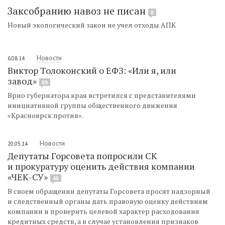
Заксобранию навоз не писан
6
Новый экологический закон не учел отходы АПК
Новости
6.08.14
Виктор Толоконский о ЕФЗ: «Или я, или
завод»
89
Врио губернатора края встретился с представителями
инициативной группы общественного движения
«Красноярск против».
Новости
20.05.14
Депутаты Горсовета попросили СК
и прокуратуру оценить действия компании
«ЧЕК-СУ»
46
В своем обращении депутаты Горсовета просят надзорный
и следственный органы дать правовую оценку действиям
компании и проверить целевой характер расходования
кредитных средств, а в случае установления признаков