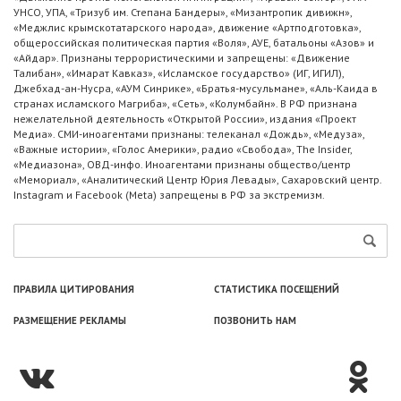
УНСО, УПА, «Тризуб им. Степана Бандеры», «Мизантропик дивижн»,
«Меджлис крымскотатарского народа», движение «Артподготовка»,
общероссийская политическая партия «Воля», АУЕ, батальоны «Азов» и
«Айдар». Признаны террористическими и запрещены: «Движение
Талибан», «Имарат Кавказ», «Исламское государство» (ИГ, ИГИЛ),
Джебхад-ан-Нусра, «АУМ Синрике», «Братья-мусульмане», «Аль-Каида в
странах исламского Магриба», «Сеть», «Колумбайн». В РФ признана
нежелательной деятельность «Открытой России», издания «Проект
Медиа». СМИ-иноагентами признаны: телеканал «Дождь», «Медуза»,
«Важные истории», «Голос Америки», радио «Свобода», The Insider,
«Медиазона», ОВД-инфо. Иноагентами признаны общество/центр
«Мемориал», «Аналитический Центр Юрия Левады», Сахаровский центр.
Instagram и Facebook (Metа) запрещены в РФ за экстремизм.
ПРАВИЛА ЦИТИРОВАНИЯ
СТАТИСТИКА ПОСЕЩЕНИЙ
РАЗМЕЩЕНИЕ РЕКЛАМЫ
ПОЗВОНИТЬ НАМ