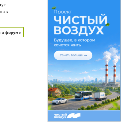
мут
инов
на форуме