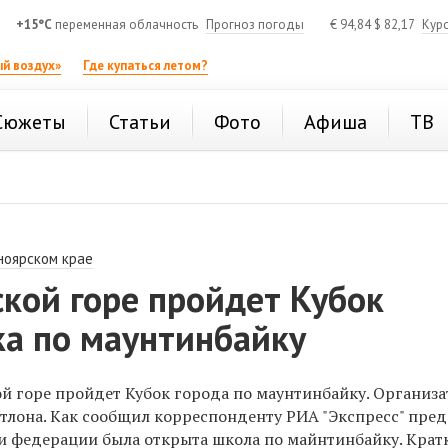
+15°C
переменная облачность
Прогноз погоды
€
94,84
$
82,17
Кур
й воздух»
Где купаться летом?
Сюжеты
Статьи
Фото
Афиша
ТВ
ноярском крае
кой горе пройдет Кубок
ка по маунтинбайку
й горе пройдет Кубок города по маунтинбайку. Организ
тлона. Как сообщил корреспонденту РИА "Экспресс" пред
 федерации была открыта школа по майнтинбайку. Кратк