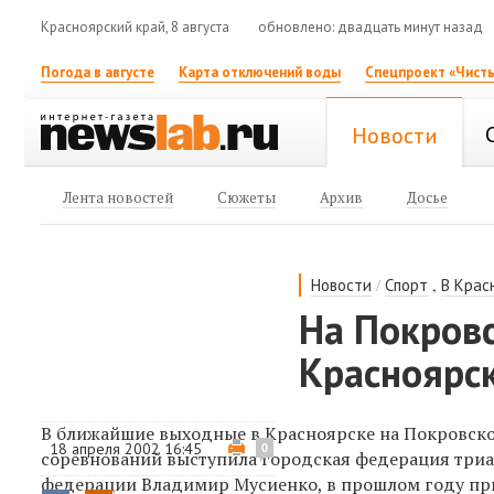
Красноярский край, 8 августа
обновлено: двадцать минут назад
Погода в августе
Карта отключений воды
Спецпроект «Чисты
Новости
Лента новостей
Сюжеты
Архив
Досье
/
,
Новости
Спорт
В Крас
На Покровс
Красноярс
В ближайшие выходные в Красноярске на Покровско
18 апреля 2002 16:45
0
соревнований выступила городская федерация триа
федерации Владимир Мусиенко, в прошлом году при