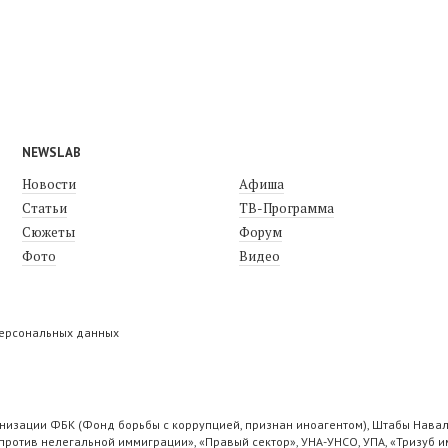
NEWSLAB
Новости
Афиша
Статьи
ТВ-Программа
Сюжеты
Форум
Фото
Видео
персональных данных
низации ФБК (Фонд борьбы с коррупцией, признан иноагентом), Штабы Навал
ротив нелегальной иммиграции», «Правый сектор», УНА-УНСО, УПА, «Тризуб и