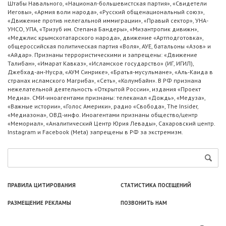
Штабы Навального, «Национал-большевистская партия», «Свидетели
Иеговы», «Армия воли народа», «Русский общенациональный союз»,
«Движение против нелегальной иммиграции», «Правый сектор», УНА-
УНСО, УПА, «Тризуб им. Степана Бандеры», «Мизантропик дивижн»,
«Меджлис крымскотатарского народа», движение «Артподготовка»,
общероссийская политическая партия «Воля», АУЕ, батальоны «Азов» и
«Айдар». Признаны террористическими и запрещены: «Движение
Талибан», «Имарат Кавказ», «Исламское государство» (ИГ, ИГИЛ),
Джебхад-ан-Нусра, «АУМ Синрике», «Братья-мусульмане», «Аль-Каида в
странах исламского Магриба», «Сеть», «Колумбайн». В РФ признана
нежелательной деятельность «Открытой России», издания «Проект
Медиа». СМИ-иноагентами признаны: телеканал «Дождь», «Медуза»,
«Важные истории», «Голос Америки», радио «Свобода», The Insider,
«Медиазона», ОВД-инфо. Иноагентами признаны общество/центр
«Мемориал», «Аналитический Центр Юрия Левады», Сахаровский центр.
Instagram и Facebook (Metа) запрещены в РФ за экстремизм.
ПРАВИЛА ЦИТИРОВАНИЯ
СТАТИСТИКА ПОСЕЩЕНИЙ
РАЗМЕЩЕНИЕ РЕКЛАМЫ
ПОЗВОНИТЬ НАМ