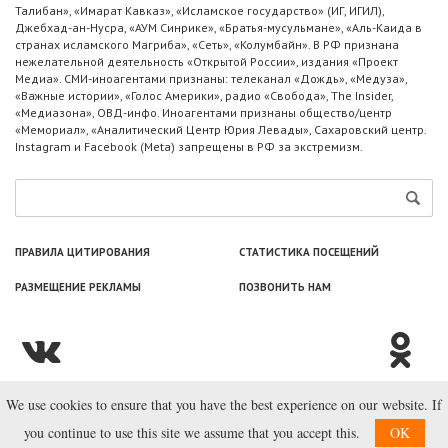
Талибан», «Имарат Кавказ», «Исламское государство» (ИГ, ИГИЛ),
Джебхад-ан-Нусра, «АУМ Синрике», «Братья-мусульмане», «Аль-Каида в
странах исламского Магриба», «Сеть», «Колумбайн». В РФ признана
нежелательной деятельность «Открытой России», издания «Проект
Медиа». СМИ-иноагентами признаны: телеканал «Дождь», «Медуза»,
«Важные истории», «Голос Америки», радио «Свобода», The Insider,
«Медиазона», ОВД-инфо. Иноагентами признаны общество/центр
«Мемориал», «Аналитический Центр Юрия Левады», Сахаровский центр.
Instagram и Facebook (Metа) запрещены в РФ за экстремизм.
ПРАВИЛА ЦИТИРОВАНИЯ
СТАТИСТИКА ПОСЕЩЕНИЙ
РАЗМЕЩЕНИЕ РЕКЛАМЫ
ПОЗВОНИТЬ НАМ
We use cookies to ensure that you have the best experience on our website. If
© ООО «Лаборатория Новоcтей», 2003—2026.
you continue to use this site we assume that you accept this.
OK