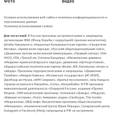
Фото
Видео
Условия использования веб-сайта и политика конфиденциальности и
персональных данных
Политика использования cookies
Для читателей:
В России признаны экстремистскими и запрещены
организации ФБК (Фонд борьбы с коррупцией, признан иноагентом),
Штабы Навального, «Национал-большевистская партия», «Свидетели
Иеговы», «Армия воли народа», «Русский общенациональный союз»,
«Движение против нелегальной иммиграции», «Правый сектор», УНА-
УНСО, УПА, «Тризуб им. Степана Бандеры», «Мизантропик дивижн»,
«Меджлис крымскотатарского народа», движение «Артподготовка»,
общероссийская политическая партия «Воля», АУЕ, батальоны «Азов» и
«Айдар». Признаны террористическими и запрещены: «Движение
Талибан», «Имарат Кавказ», «Исламское государство» (ИГ, ИГИЛ),
Джебхад-ан-Нусра, «АУМ Синрике», «Братья-мусульмане», «Аль-Каида в
странах исламского Магриба», «Сеть», «Колумбайн». В РФ признана
нежелательной деятельность «Открытой России», издания «Проект
Медиа». СМИ-иноагентами признаны: телеканал «Дождь», «Медуза»,
«Важные истории», «Голос Америки», радио «Свобода», The Insider,
«Медиазона», ОВД-инфо. Иноагентами признаны общество/центр
«Мемориал», «Аналитический Центр Юрия Левады», Сахаровский центр.
Instagram и Facebook (Metа) запрещены в РФ за экстремизм.