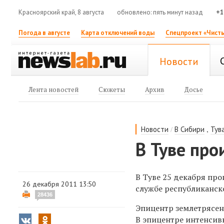
Красноярский край, 8 августа
обновлено: пять минут назад
+1
Погода в августе
Карта отключений воды
Спецпроект «Чисты
Новости
Лента новостей
Сюжеты
Архив
Досье
/
,
Новости
В Сибири
Тув
В Туве пр
В Туве 25 декабря про
26 декабря 2011 13:50
службе республиканск
28436
Эпицентр землетрясени
В эпицентре интенсивн