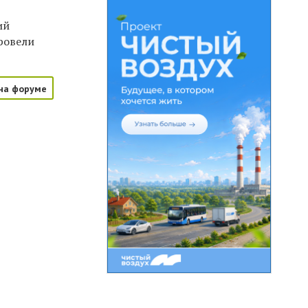
ий
ровели
на форуме