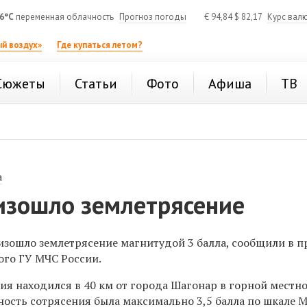
6°C
переменная облачность
Прогноз погоды
€
94,84
$
82,17
Курс вал
й воздух»
Где купаться летом?
Сюжеты
Статьи
Фото
Афиша
ТВ
а
оизошло землетрясение
изошло землетрясение магнитудой 3 балла, сообщили в п
ого ГУ МЧС России.
я находился в 40 км от города Шагонар в горной местно
ость сотрясения была максимально 3,5 балла по шкале M