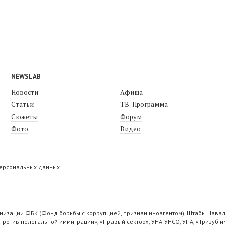
NEWSLAB
Новости
Афиша
Статьи
ТВ-Программа
Сюжеты
Форум
Фото
Видео
персональных данных
низации ФБК (Фонд борьбы с коррупцией, признан иноагентом), Штабы Навал
ротив нелегальной иммиграции», «Правый сектор», УНА-УНСО, УПА, «Тризуб и