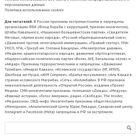
персональных данных
Политика использования cookies
Для читателей:
В России признаны экстремистскими и запрещены
организации ФБК (Фонд борьбы с коррупцией, признан иноагентом),
Штабы Навального, «Национал-большевистская партия», «Свидетели
Иеговы», «Армия воли народа», «Русский общенациональный союз»,
«Движение против нелегальной иммиграции», «Правый сектор», УНА-
УНСО, УПА, «Тризуб им. Степана Бандеры», «Мизантропик дивижн»,
«Меджлис крымскотатарского народа», движение «Артподготовка»,
общероссийская политическая партия «Воля», АУЕ, батальоны «Азов» и
«Айдар». Признаны террористическими и запрещены: «Движение
Талибан», «Имарат Кавказ», «Исламское государство» (ИГ, ИГИЛ),
Джебхад-ан-Нусра, «АУМ Синрике», «Братья-мусульмане», «Аль-Каида в
странах исламского Магриба», «Сеть», «Колумбайн». В РФ признана
нежелательной деятельность «Открытой России», издания «Проект
Медиа». СМИ-иноагентами признаны: телеканал «Дождь», «Медуза»,
«Важные истории», «Голос Америки», радио «Свобода», The Insider,
«Медиазона», ОВД-инфо. Иноагентами признаны общество/центр
«Мемориал», «Аналитический Центр Юрия Левады», Сахаровский центр.
Instagram и Facebook (Metа) запрещены в РФ за экстремизм.