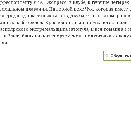
еспонденту РИА "Экспресс" в клубе, в течение четырех д
тремальном плавании. На горной реке Чуя, которая имеет
ия среди одноместных каяков, двухместных катамаранов
нных на 6 человек. Красноярцы в личном зачете заняли 
асноярского экстремальщика затонула, и вся команда в и
убе, в ближайших планах спортсменов - подготовка к след
ода.
0
Обсудить 