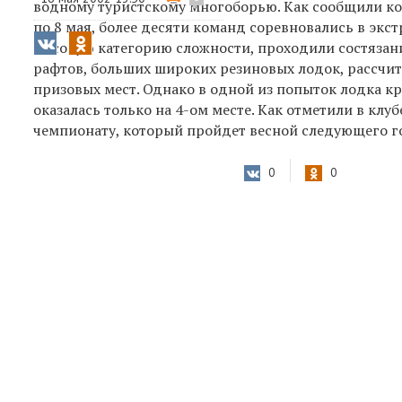
водному туристскому многоборью. Как сообщили корр
по 8 мая, более десяти команд соревновались в экс
высокую категорию сложности, проходили состязан
рафтов, больших широких резиновых лодок, рассчита
призовых мест. Однако в одной из попыток лодка кр
оказалась только на 4-ом месте. Как отметили в кл
чемпионату, который пройдет весной следующего г
0
0