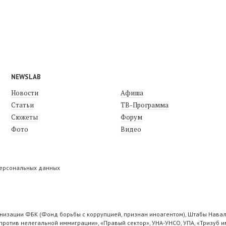
NEWSLAB
Новости
Афиша
Статьи
ТВ-Программа
Сюжеты
Форум
Фото
Видео
персональных данных
низации ФБК (Фонд борьбы с коррупцией, признан иноагентом), Штабы Навал
ротив нелегальной иммиграции», «Правый сектор», УНА-УНСО, УПА, «Тризуб и