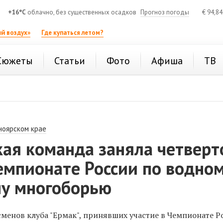
+16°C
облачно, без существенных осадков
Прогноз погоды
€
94,8
й воздух»
Где купаться летом?
Сюжеты
Статьи
Фото
Афиша
ТВ
ноярском крае
кая команда заняла четверт
емпионате России по водно
му многоборью
сменов клуба "Ермак", принявших участие в Чемпионате Р