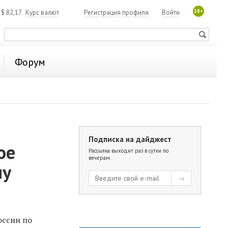
18+
4
$
82,17
Курс валют
Регистрация профиля
Войти
Форум
Подписка на дайджест
ое
Рассылка выходит раз в сутки по
вечерам.
му
оссии по