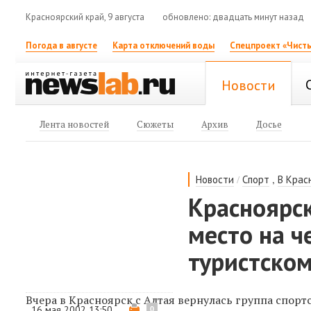
Красноярский край, 9 августа
обновлено: двадцать минут назад
Погода в августе
Карта отключений воды
Спецпроект «Чисты
Новости
Лента новостей
Сюжеты
Архив
Досье
/
,
Новости
Спорт
В Крас
Красноярс
место на ч
туристско
Вчера в Красноярск c Алтая вернулась группа спорт
16 мая 2002 13:50
0