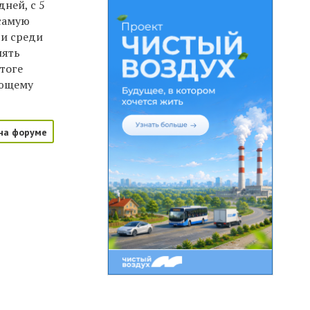
ней, с 5
 самую
 и среди
пять
тоге
ующему
на форуме