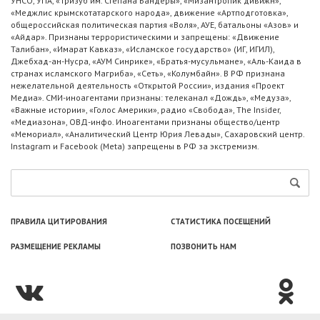
УНСО, УПА, «Тризуб им. Степана Бандеры», «Мизантропик дивижн»,
«Меджлис крымскотатарского народа», движение «Артподготовка»,
общероссийская политическая партия «Воля», АУЕ, батальоны «Азов» и
«Айдар». Признаны террористическими и запрещены: «Движение
Талибан», «Имарат Кавказ», «Исламское государство» (ИГ, ИГИЛ),
Джебхад-ан-Нусра, «АУМ Синрике», «Братья-мусульмане», «Аль-Каида в
странах исламского Магриба», «Сеть», «Колумбайн». В РФ признана
нежелательной деятельность «Открытой России», издания «Проект
Медиа». СМИ-иноагентами признаны: телеканал «Дождь», «Медуза»,
«Важные истории», «Голос Америки», радио «Свобода», The Insider,
«Медиазона», ОВД-инфо. Иноагентами признаны общество/центр
«Мемориал», «Аналитический Центр Юрия Левады», Сахаровский центр.
Instagram и Facebook (Metа) запрещены в РФ за экстремизм.
ПРАВИЛА ЦИТИРОВАНИЯ
СТАТИСТИКА ПОСЕЩЕНИЙ
РАЗМЕЩЕНИЕ РЕКЛАМЫ
ПОЗВОНИТЬ НАМ