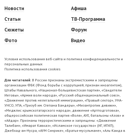
Новости
Афиша
Статьи
ТВ-Программа
Сюжеты
Форум
Фото
Видео
Условия использования веб-сайта и политика конфиденциальности и
персональных данных
Политика использования cookies
Для читателей:
В России признаны экстремистскими и запрещены
организации ФБК (Фонд борьбы с коррупцией, признан иноагентом),
Штабы Навального, «Национал-большевистская партия», «Свидетели
Иеговы», «Армия воли народа», «Русский общенациональный союз»,
«Движение против нелегальной иммиграции», «Правый сектор», УНА-
УНСО, УПА, «Тризуб им. Степана Бандеры», «Мизантропик дивижн»,
«Меджлис крымскотатарского народа», движение «Артподготовка»,
общероссийская политическая партия «Воля», АУЕ, батальоны «Азов» и
«Айдар». Признаны террористическими и запрещены: «Движение
Талибан», «Имарат Кавказ», «Исламское государство» (ИГ, ИГИЛ),
Джебхад-ан-Нусра, «АУМ Синрике», «Братья-мусульмане», «Аль-Каида в